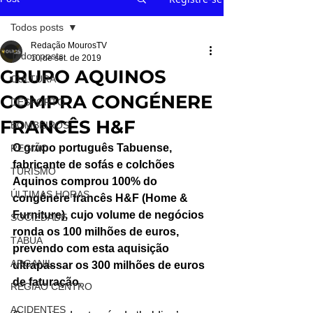
Todos posts
Redação MourosTV
Todos posts
10 de set. de 2019
GRUPO AQUINOS
CULTURA
COMPRA CONGÉNERE
DESPORTO
FRANCÊS H&F
BOMBEIROS
O grupo português Tabuense, 
REGIÃO
fabricante de sofás e colchões 
TURISMO
Aquinos comprou 100% do 
ÚLTIMAS HORAS
congénere francês H&F (Home & 
Furniture), cujo volume de negócios 
SOCIEDADE
ronda os 100 milhões de euros, 
TÁBUA
prevendo com esta aquisição 
ARGANIL
ultrapassar os 300 milhões de euros 
de faturação.
REGIÃO CENTRO
ACIDENTES