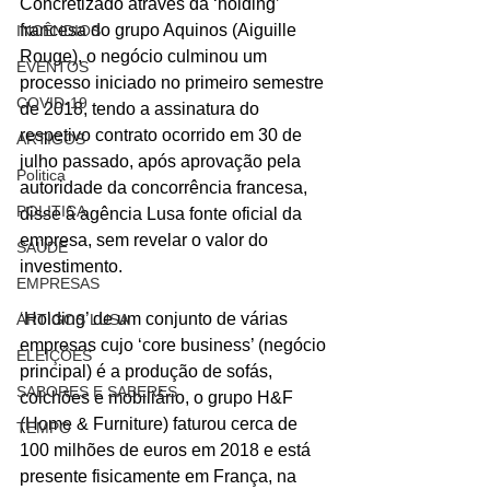
Concretizado através da ‘holding’ 
francesa do grupo Aquinos (Aiguille 
INCÊNDIOS
Rouge), o negócio culminou um 
EVENTOS
processo iniciado no primeiro semestre 
COVID-19
de 2018, tendo a assinatura do 
respetivo contrato ocorrido em 30 de 
ARTIGOS
julho passado, após aprovação pela 
Politica
autoridade da concorrência francesa, 
POLITICA
disse à agência Lusa fonte oficial da 
empresa, sem revelar o valor do 
SAÚDE
investimento.
EMPRESAS
‘Holding’ de um conjunto de várias 
ARTIGOS LUSA
empresas cujo ‘core business’ (negócio 
ELEIÇÕES
principal) é a produção de sofás, 
SABORES E SABERES
colchões e mobiliário, o grupo H&F 
(Home & Furniture) faturou cerca de 
TEMPO
100 milhões de euros em 2018 e está 
presente fisicamente em França, na 