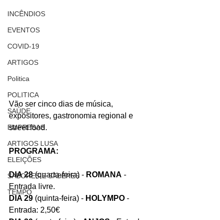
INCÊNDIOS
EVENTOS
COVID-19
ARTIGOS
Politica
POLITICA
Vão ser cinco dias de música, 
SAÚDE
expositores, gastronomia regional e 
EMPRESAS
street food.
ARTIGOS LUSA
PROGRAMA:
ELEIÇÕES
DIA 28
 (quarta-feira) - 
ROMANA
 - 
SABORES E SABERES
Entrada livre.
TEMPO
DIA 29
 (quinta-feira) - 
HOLYMPO
 - 
Entrada: 2,50€