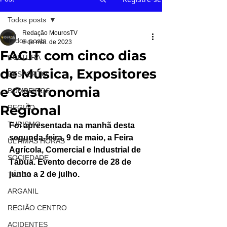
Todos posts
Redação MourosTV
Todos posts
8 de mai. de 2023
FACIT com cinco dias
CULTURA
de Música, Expositores
DESPORTO
e Gastronomia
BOMBEIROS
Regional
REGIÃO
TURISMO
Foi apresentada na manhã desta 
segunda-feira, 9 de maio, a Feira 
ÚLTIMAS HORAS
Agrícola, Comercial e Industrial de 
SOCIEDADE
Tábua. Evento decorre de 28 de 
junho a 2 de julho.
TÁBUA
ARGANIL
REGIÃO CENTRO
ACIDENTES