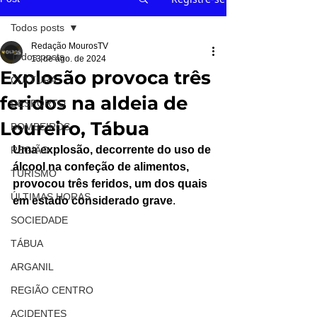
Todos posts
Redação MourosTV
Todos posts
13 de ago. de 2024
Explosão provoca três
CULTURA
feridos na aldeia de
DESPORTO
Loureiro, Tábua
BOMBEIROS
Uma explosão, decorrente do uso de 
REGIÃO
álcool na confeção de alimentos, 
TURISMO
provocou três feridos, um dos quais 
ÚLTIMAS HORAS
em estado considerado grave
. 
SOCIEDADE
TÁBUA
ARGANIL
REGIÃO CENTRO
ACIDENTES