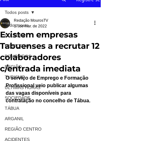
Todos posts
Redação MourosTV
Todos posts
17 de mar. de 2022
Existem empresas
CULTURA
Tabuenses a recrutar 12
DESPORTO
colaboradores
BOMBEIROS
c/entrada imediata
REGIÃO
TURISMO
O serviço de Emprego e Formação 
Profissional veio publicar algumas 
ÚLTIMAS HORAS
das vagas disponíveis para 
SOCIEDADE
contratação no concelho de Tábua.
TÁBUA
ARGANIL
REGIÃO CENTRO
ACIDENTES