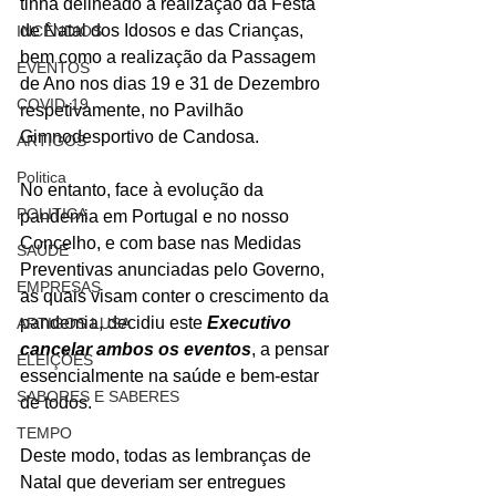
tinha delineado a realização da Festa 
de Natal dos Idosos e das Crianças, 
INCÊNDIOS
bem como a realização da Passagem 
EVENTOS
de Ano nos dias 19 e 31 de Dezembro 
COVID-19
respetivamente, no Pavilhão 
Gimnodesportivo de Candosa.
ARTIGOS
Politica
No entanto, face à evolução da 
POLITICA
pandemia em Portugal e no nosso 
Concelho, e com base nas Medidas 
SAÚDE
Preventivas anunciadas pelo Governo, 
EMPRESAS
as quais visam conter o crescimento da 
pandemia, decidiu este 
Executivo 
ARTIGOS LUSA
cancelar ambos os eventos
, a pensar 
ELEIÇÕES
essencialmente na saúde e bem-estar 
SABORES E SABERES
de todos.
TEMPO
Deste modo, todas as lembranças de 
Natal que deveriam ser entregues 