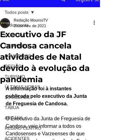
Todos posts
Redação MourosTV
Todos posts
29 de nov. de 2021
Executivo da JF
CULTURA
Candosa cancela
DESPORTO
atividades de Natal
BOMBEIROS
devido à evolução da
REGIÃO
TURISMO
pandemia
ÚLTIMAS HORAS
A informação foi à instantes 
publicada pelo executivo da Junta 
SOCIEDADE
de Freguesia de Candosa.
TÁBUA
ARGANIL
O Executivo da Junta de Freguesia de 
Candosa, veio informar a todos os 
REGIÃO CENTRO
Candosenses e Varzeenses de que 
ACIDENTES