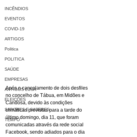
INCÊNDIOS
EVENTOS
COVID-19
ARTIGOS
Politica
POLITICA
SAÚDE
EMPRESAS
Após o cancelamento de dois desfiles 
ARTIGOS LUSA
no concelho de Tábua, em Midões e 
ELEIÇÕES
Candosa, devido às condições 
SABORES E SABERES
climáticas previstas para a tarde do 
último domingo, dia 11, que foram 
TEMPO
comunicadas através da rede social 
Facebook, sendo adiados para o dia 