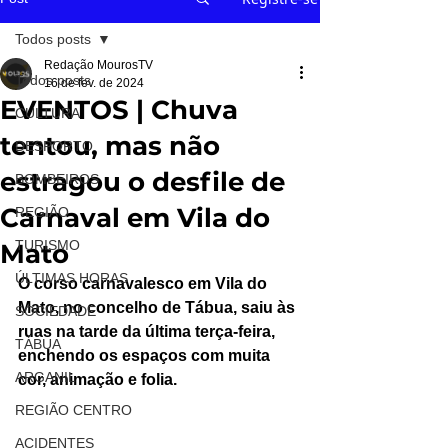
Todos posts
Redação MourosTV
Todos posts
16 de fev. de 2024
EVENTOS | Chuva
CULTURA
tentou, mas não
DESPORTO
estragou o desfile de
BOMBEIROS
Carnaval em Vila do
REGIÃO
TURISMO
Mato
ÚLTIMAS HORAS
O corso carnavalesco em Vila do 
Mato, no concelho de Tábua, saiu às 
SOCIEDADE
ruas na tarde da última terça-feira, 
TÁBUA
enchendo os espaços com muita 
ARGANIL
cor, animação e folia. 
REGIÃO CENTRO
ACIDENTES