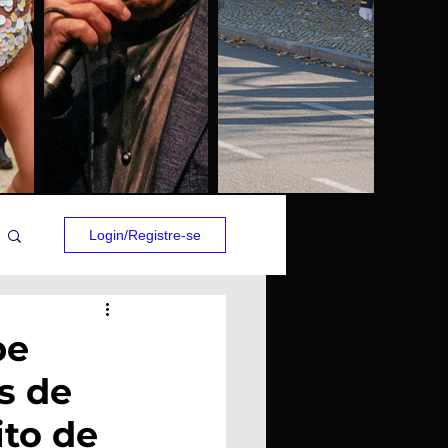
Login/Registre-se
be
s de
ito de