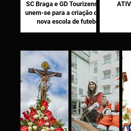
SC Braga e GD Tourizense
ATI
unem-se para a criação de
nova escola de futebol
PR