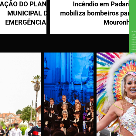
VAÇÃO DO PLANO
Incêndio em Padaria
MUNICIPAL DE
mobiliza bombeiros para
EMERGÊNCIA E
Mouronho
OTEÇÃO CIVIL DE
TÁBUA