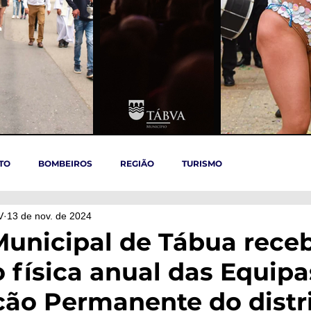
TO
BOMBEIROS
REGIÃO
TURISMO
V
13 de nov. de 2024
TÁBUA
ARGANIL
REGIÃO CENTRO
ACIDENTES
Municipal de Tábua rece
o física anual das Equipa
OVID-19
ARTIGOS
Politica
POLITICA
SAÚDE
ção Permanente do distr