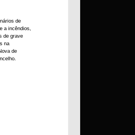
nários de 
 a incêndios, 
s de grave 
s na 
Nova de 
ncelho.