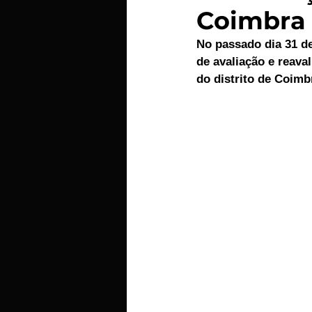
Coimbra
EMPRESAS
ARTIGOS LUSA
No passado dia 31 de
de avaliação e reava
do distrito de Coimb