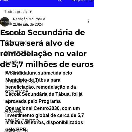
Todos posts
Redação MourosTV
Todos posts
21 de jun. de 2024
Escola Secundária de
CULTURA
Tábua será alvo de
DESPORTO
remodelação no valor
BOMBEIROS
de 5,7 milhões de euros
REGIÃO
TURISMO
A candidatura submetida pelo 
Município de Tábua para 
ÚLTIMAS HORAS
beneficiação, remodelação e da 
SOCIEDADE
Escola Secundária de Tábua, foi já 
aprovada pelo Programa 
TÁBUA
Operacional Centro2030, com um 
ARGANIL
investimento global de cerca de 5,7 
REGIÃO CENTRO
milhões de euros, disponibilizados 
pelo PRR.
ACIDENTES