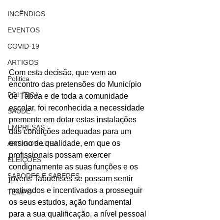
INCÊNDIOS
EVENTOS
COVID-19
ARTIGOS
Com esta decisão, que vem ao 
Politica
encontro das pretensões do Município 
POLITICA
de Tábua e de toda a comunidade 
escolar, foi reconhecida a necessidade 
SAÚDE
premente em dotar estas instalações 
EMPRESAS
das condições adequadas para um 
ensino de qualidade, em que os 
ARTIGOS LUSA
profissionais possam exercer 
ELEIÇÕES
condignamente as suas funções e os 
SABORES E SABERES
jovens Tabuenses se possam sentir 
motivados e incentivados a prosseguir 
TEMPO
os seus estudos, ação fundamental 
para a sua qualificação, a nível pessoal 