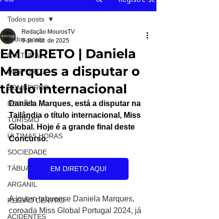
Todos posts
Redação MourosTV
Todos posts
9 de mar. de 2025
EM DIRETO | Daniela
CULTURA
Marques a disputar o
DESPORTO
título internacional
BOMBEIROS
Daniela Marques, está a disputar na 
REGIÃO
Tailândia o título internacional, Miss 
TURISMO
Global. Hoje é a grande final deste 
ÚLTIMAS HORAS
Concurso. 
SOCIEDADE
TÁBUA
EM DIRETO AQUI
ARGANIL
A jovem tabuense Daniela Marques, 
REGIÃO CENTRO
coroada Miss Global Portugal 2024, já 
ACIDENTES