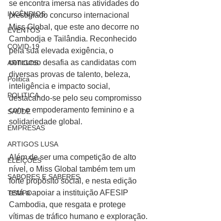
se encontra imersa nas atividades do 
INCÊNDIOS
prestigiado concurso internacional 
Miss Global, que este ano decorre no 
EVENTOS
Cambodja e Tailândia. Reconhecido 
COVID-19
pela sua elevada exigência, o 
concurso desafia as candidatas com 
ARTIGOS
diversas provas de talento, beleza, 
Politica
inteligência e impacto social, 
POLITICA
destacando-se pelo seu compromisso 
com o empoderamento feminino e a 
SAÚDE
solidariedade global.
EMPRESAS
ARTIGOS LUSA
Além de ser uma competição de alto 
ELEIÇÕES
nível, o Miss Global também tem um 
SABORES E SABERES
forte propósito social, e nesta edição 
está a apoiar a instituição AFESIP 
TEMPO
Cambodia, que resgata e protege 
vítimas de tráfico humano e exploração.