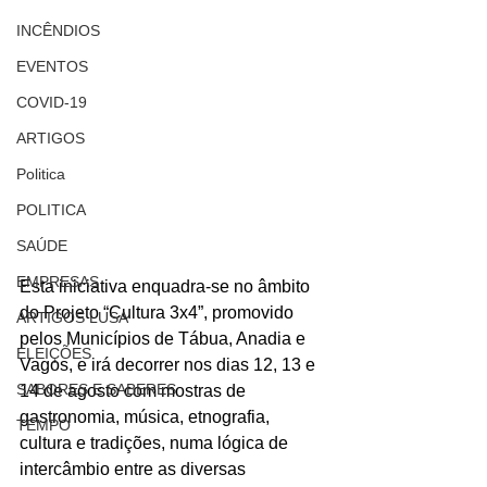
INCÊNDIOS
EVENTOS
COVID-19
ARTIGOS
Politica
POLITICA
SAÚDE
EMPRESAS
Esta iniciativa enquadra-se no âmbito 
do Projeto “Cultura 3x4”, promovido 
ARTIGOS LUSA
pelos Municípios de Tábua, Anadia e 
ELEIÇÕES
Vagos, e irá decorrer nos dias 12, 13 e 
SABORES E SABERES
14 de agosto com mostras de 
gastronomia, música, etnografia, 
TEMPO
cultura e tradições, numa lógica de 
intercâmbio entre as diversas 