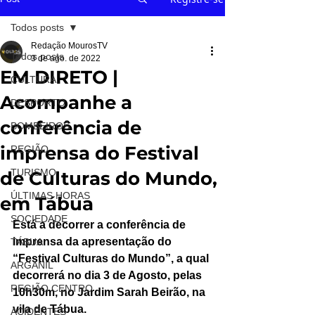
Todos posts
Redação MourosTV
Todos posts
3 de ago. de 2022
EM DIRETO |
CULTURA
Acompanhe a
DESPORTO
conferência de
BOMBEIROS
imprensa do Festival
REGIÃO
TURISMO
de Culturas do Mundo,
ÚLTIMAS HORAS
em Tábua
SOCIEDADE
Está a decorrer a conferência de 
imprensa da apresentação do 
TÁBUA
“Festival Culturas do Mundo”, a qual 
ARGANIL
decorrerá no dia 3 de Agosto, pelas 
REGIÃO CENTRO
10h30m, no Jardim Sarah Beirão, na 
vila de Tábua.
ACIDENTES