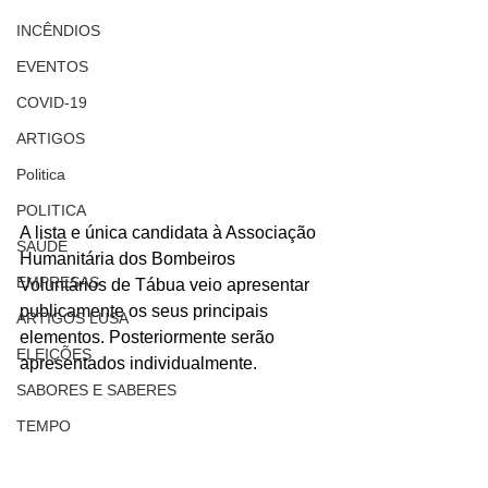
INCÊNDIOS
EVENTOS
COVID-19
ARTIGOS
Politica
POLITICA
A lista e única candidata à Associação 
SAÚDE
Humanitária dos Bombeiros 
EMPRESAS
Voluntários de Tábua veio apresentar 
publicamente os seus principais 
ARTIGOS LUSA
elementos. Posteriormente serão 
ELEIÇÕES
apresentados individualmente.
SABORES E SABERES
TEMPO