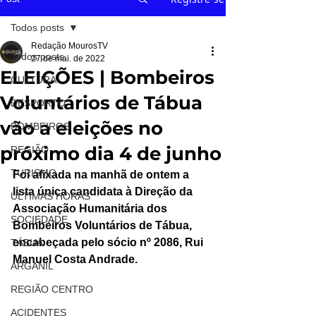
Todos posts
Redação MourosTV
Todos posts
27 de mai. de 2022
ELEIÇÕES | Bombeiros
CULTURA
Voluntários de Tábua
DESPORTO
vão a eleições no
BOMBEIROS
próximo dia 4 de junho
REGIÃO
TURISMO
Foi afixada na manhã de ontem a 
lista única candidata à Direção da 
ÚLTIMAS HORAS
Associação Humanitária dos 
SOCIEDADE
Bombeiros Voluntários de Tábua, 
encabeçada pelo sócio nº 2086, Rui 
TÁBUA
Manuel Costa Andrade.
ARGANIL
REGIÃO CENTRO
ACIDENTES