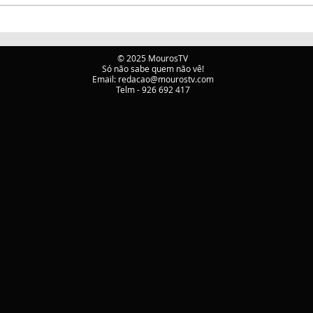
ATIVAÇÃO DO PLANO
Incê
MUNICIPAL DE
mobi
EMERGÊNCIA E
Mou
© 2025 MourosTV
Só não sabe quem não vê!
PROTEÇÃO CIVIL DE
Email:
redacao@mourostv.com
TÁBUA
Telm - 926 692 417