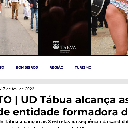
TO
BOMBEIROS
REGIÃO
TURISMO
V
7 de fev. de 2022
TÁBUA
ARGANIL
REGIÃO CENTRO
ACIDENTES
 | UD Tábua alcança as
 de entidade formadora 
OVID-19
ARTIGOS
Politica
POLITICA
SAÚDE
e Tábua alcançou as 3 estrelas na sequência da candida