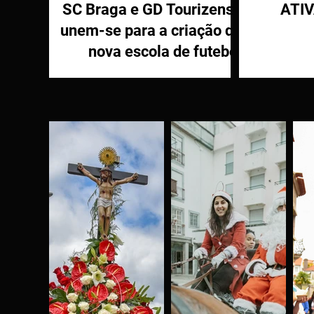
SC Braga e GD Tourizense
ATI
unem-se para a criação de
nova escola de futebol
PR