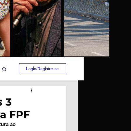
Login/Registre-se
 3
da FPF
tura ao 