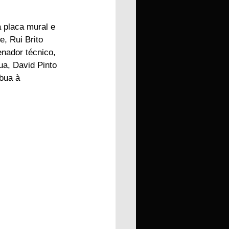
 placa mural e 
, Rui Brito 
enador técnico, 
a, David Pinto 
bua à 