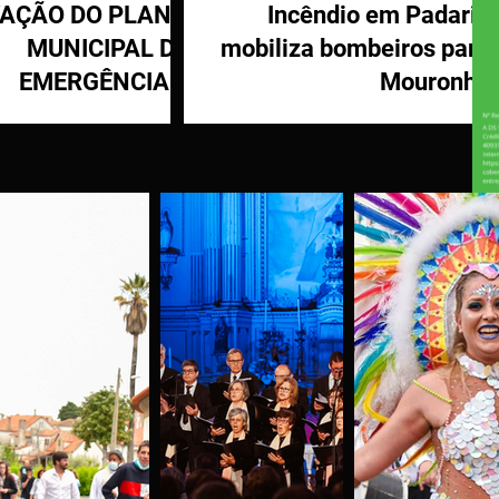
VAÇÃO DO PLANO
Incêndio em Padaria
MUNICIPAL DE
mobiliza bombeiros para
EMERGÊNCIA E
Mouronho
OTEÇÃO CIVIL DE
TÁBUA