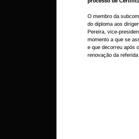
processo de Certifi
EMPRESAS
ARTIGOS LUSA
O membro da subcomiss
do diploma aos dirigen
Pereira, vice-preside
momento a que se ass
e que decorreu após o
renovação da referida 