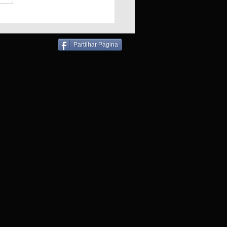
ndio em Padaria
liza bombeiros para
ronho
Partilhar Página