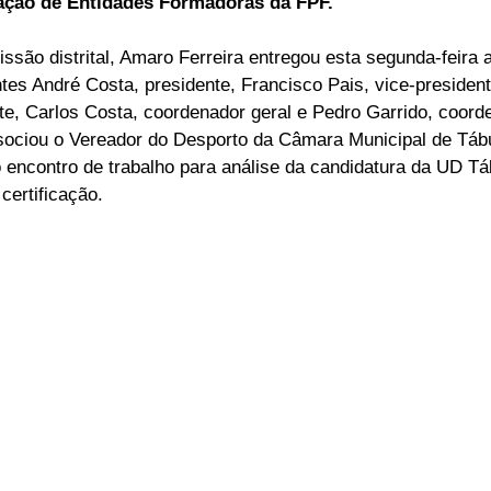
cação de Entidades Formadoras da FPF. 
ELEIÇÕES
SABORES E SABERES
TEMPO
ão distrital, Amaro Ferreira entregou esta segunda-feira a
tes André Costa, presidente, Francisco Pais, vice-presidente
nte, Carlos Costa, coordenador geral e Pedro Garrido, coord
ociou o Vereador do Desporto da Câmara Municipal de Tábu
 encontro de trabalho para análise da candidatura da UD Tá
certificação.