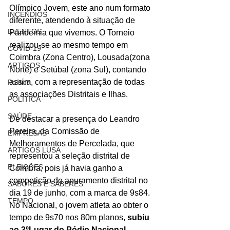
Olímpico Jovem, este ano num formato 
INCÊNDIOS
diferente, atendendo à situação de 
EVENTOS
Pandemia que vivemos. O Torneio 
realizou-se ao mesmo tempo em 
COVID-19
Coimbra (Zona Centro), Lousada(zona 
ARTIGOS
Norte) e Setúbal (zona Sul), contando 
assim, com a representação de todas 
Politica
as associações Distritais e Ilhas.
POLITICA
SAÚDE
De destacar a presença do Leandro 
Pereira, da Comissão de 
EMPRESAS
Melhoramentos de Percelada, que 
ARTIGOS LUSA
representou a seleção distrital de 
ELEIÇÕES
Coimbra, pois já havia ganho a 
competição de apuramento distrital no 
SABORES E SABERES
dia 19 de junho, com a marca de 9s84.
TEMPO
No Nacional, o jovem atleta ao obter o 
tempo de 9s70 nos 80m planos, 
subiu 
ao 3ºLugar do Pódio Nacional.