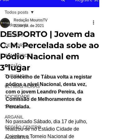
Todos posts
Redação MourosTV
Todos posts
22 de jul. de 2021
DESPORTO | Jovem da
CULTURA
C. M. Percelada sobe ao
DESPORTO
Pódio Nacional em
BOMBEIROS
3ºlugar
REGIÃO
TURISMO
O concelho de Tábua volta a registar 
pódios a nível Nacional, desta vez, 
ÚLTIMAS HORAS
com o jovem Leandro Pereira, da 
SOCIEDADE
Comissão de Melhoramentos de 
Percelada.
TÁBUA
ARGANIL
No passado Sábado, dia 17 de julho, 
REGIÃO CENTRO
realizou-se no Estádio Cidade de 
Coimbra o Torneio Nacional de 
ACIDENTES