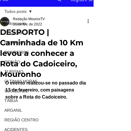
Todos posts
Redação MourosTV
Todos posts
16 de fev. de 2022
DESPORTO |
CULTURA
Caminhada de 10 Km
DESPORTO
levou a conhecer a
BOMBEIROS
Rota do Cadoiceiro,
REGIÃO
TURISMO
Mouronho
ÚLTIMAS HORAS
O evento realizou-se no passado dia 
13 de fevereiro, com paisagens 
SOCIEDADE
sobre a Rota do Cadoiceiro.
TÁBUA
ARGANIL
REGIÃO CENTRO
ACIDENTES