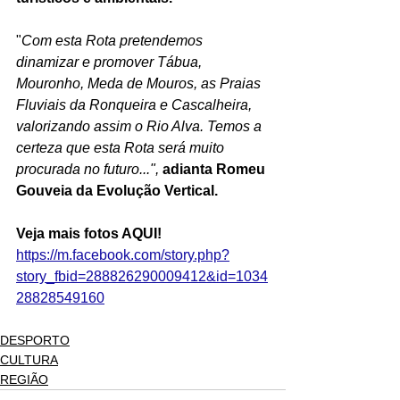
"
Com esta Rota pretendemos 
dinamizar e promover Tábua, 
Mouronho, Meda de Mouros, as Praias 
Fluviais da Ronqueira e Cascalheira, 
valorizando assim o Rio Alva. Temos a 
certeza que esta Rota será muito 
procurada no futuro...",
 adianta Romeu 
Gouveia da Evolução Vertical.
Veja mais fotos AQUI! 
https://m.facebook.com/story.php?
story_fbid=288826290009412&id=1034
28828549160
DESPORTO
CULTURA
REGIÃO