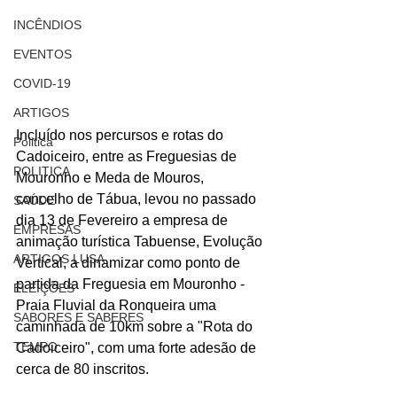
INCÊNDIOS
EVENTOS
COVID-19
ARTIGOS
Incluído nos percursos e rotas do 
Politica
Cadoiceiro, entre as Freguesias de 
POLITICA
Mouronho e Meda de Mouros, 
concelho de Tábua, levou no passado 
SAÚDE
dia 13 de Fevereiro a empresa de 
EMPRESAS
animação turística Tabuense, Evolução 
ARTIGOS LUSA
Vertical, a dinamizar como ponto de 
partida da Freguesia em Mouronho - 
ELEIÇÕES
Praia Fluvial da Ronqueira uma 
SABORES E SABERES
caminhada de 10km sobre a "Rota do 
TEMPO
Cadoiceiro", com uma forte adesão de 
cerca de 80 inscritos.