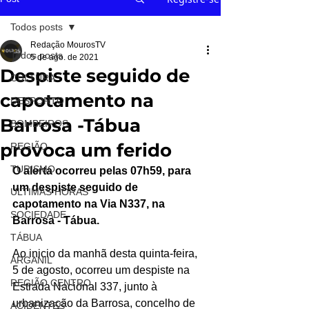
Todos posts
Redação MourosTV
Todos posts
5 de ago. de 2021
Despiste seguido de
CULTURA
capotamento na
DESPORTO
Barrosa -Tábua
BOMBEIROS
provoca um ferido
REGIÃO
TURISMO
O alerta ocorreu pelas 07h59, para 
um despiste seguido de 
ÚLTIMAS HORAS
capotamento na Via N337, na 
SOCIEDADE
Barrosa - Tábua.
TÁBUA
Ao inicio da manhã desta quinta-feira, 
ARGANIL
5 de agosto, ocorreu um despiste na 
REGIÃO CENTRO
Estrada Nacional 337, junto à 
urbanização da Barrosa, concelho de 
ACIDENTES