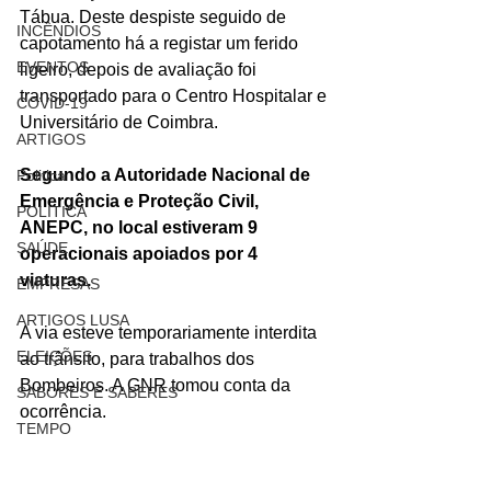
Tábua. Deste despiste seguido de 
INCÊNDIOS
capotamento há a registar um ferido 
EVENTOS
ligeiro, depois de avaliação foi 
transportado para o Centro Hospitalar e 
COVID-19
Universitário de Coimbra.
ARTIGOS
Segundo a Autoridade Nacional de 
Politica
Emergência e Proteção Civil, 
POLITICA
ANEPC, no local estiveram 9 
SAÚDE
operacionais apoiados por 4 
viaturas.
EMPRESAS
ARTIGOS LUSA
A via esteve temporariamente interdita 
ELEIÇÕES
ao trânsito, para trabalhos dos 
Bombeiros. A GNR tomou conta da 
SABORES E SABERES
ocorrência.
TEMPO