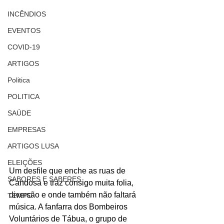
INCÊNDIOS
EVENTOS
COVID-19
ARTIGOS
Politica
POLITICA
SAÚDE
EMPRESAS
ARTIGOS LUSA
ELEIÇÕES
Um desfile que enche as ruas de 
SABORES E SABERES
Candosa e traz consigo muita folia, 
diversão e onde também não faltará 
TEMPO
música. A fanfarra dos Bombeiros 
Voluntários de Tábua, o grupo de 