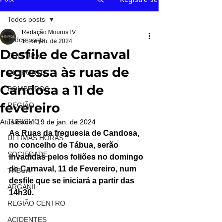
Todos posts
Redação MourosTV
Todos posts
18 de jan. de 2024
Desfile de Carnaval
CULTURA
regressa às ruas de
DESPORTO
Candosa a 11 de
BOMBEIROS
fevereiro
REGIÃO
TURISMO
Atualizado:
19 de jan. de 2024
As Ruas da freguesia de Candosa, 
ÚLTIMAS HORAS
no concelho de Tábua, serão 
SOCIEDADE
invadidas pelos foliões no domingo 
de Carnaval, 11 de Fevereiro, num 
TÁBUA
desfile que se iniciará a partir das 
ARGANIL
14h30.
REGIÃO CENTRO
ACIDENTES