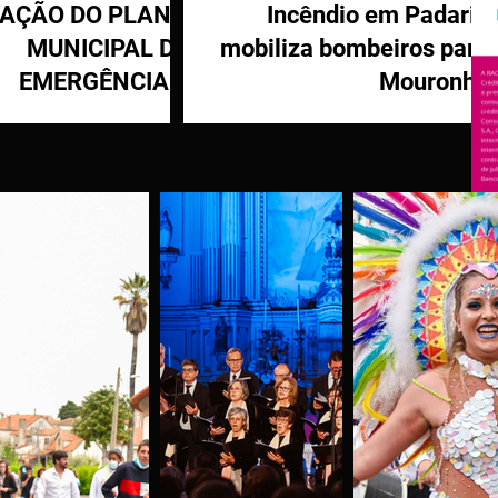
VAÇÃO DO PLANO
Incêndio em Padaria
MUNICIPAL DE
mobiliza bombeiros para
EMERGÊNCIA E
Mouronho
OTEÇÃO CIVIL DE
TÁBUA