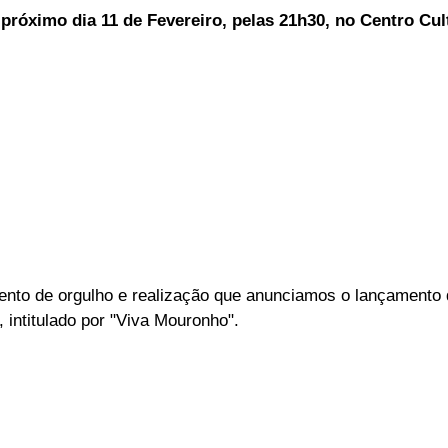
 próximo dia 11 de Fevereiro, pelas 21h30, no Centro Cul
ELEIÇÕES
SABORES E SABERES
TEMPO
nto de orgulho e realização que anunciamos o lançamento
intitulado por "Viva Mouronho".