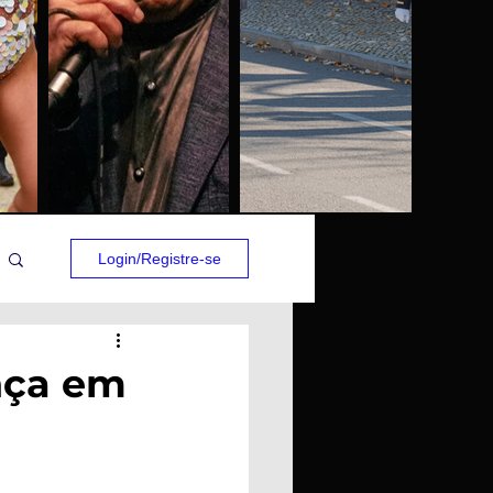
Login/Registre-se
nça em