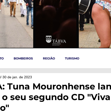
TO
BOMBEIROS
REGIÃO
TURISMO
V
30 de jan. de 2023
TÁBUA
ARGANIL
REGIÃO CENTRO
ACIDENTES
: Tuna Mouronhense la
 o seu segundo CD "Viva
OVID-19
ARTIGOS
Politica
POLITICA
SAÚDE
o"