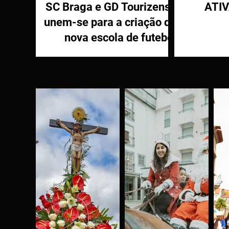
SC Braga e GD Tourizense
ATI
unem-se para a criação de
nova escola de futebol
PR