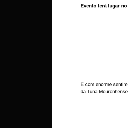
Evento terá lugar no
EMPRESAS
ARTIGOS LUSA
É com enorme sentime
da Tuna Mouronhense, 