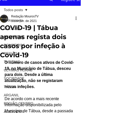
Todos posts
Redação MourosTV
Todos posts
19 de jun. de 2021
COVID-19 | Tábua
CULTURA
apenas regista dois
DESPORTO
casos por infeção à
BOMBEIROS
Covid-19
REGIÃO
TURISMO
O número de casos ativos de Covid-
19, no Município de Tábua, desceu 
ÚLTIMAS HORAS
para dois. Desde a última 
SOCIEDADE
atualização, não se registaram 
novas infeções.
TÁBUA
ARGANIL
De acordo com a mais recente 
REGIÃO CENTRO
informação disponibilizada pelo 
Município de Tábua, desde a passada 
ACIDENTES