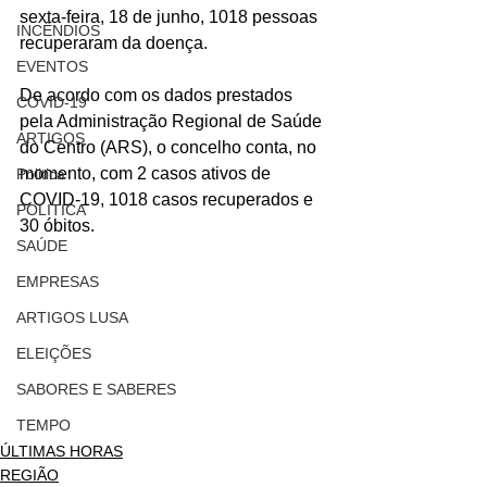
sexta-feira, 18 de junho, 1018 pessoas 
INCÊNDIOS
recuperaram da doença.
EVENTOS
De acordo com os dados prestados 
COVID-19
pela Administração Regional de Saúde 
ARTIGOS
do Centro (ARS), o concelho conta, no 
momento, com 2 casos ativos de 
Politica
COVID-19, 1018 casos recuperados e 
POLITICA
30 óbitos.
SAÚDE
EMPRESAS
ARTIGOS LUSA
ELEIÇÕES
SABORES E SABERES
TEMPO
ÚLTIMAS HORAS
REGIÃO