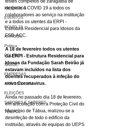
testes completos de zaragatoa de 
despiste à COVID 19 a todos os 
INCÊNDIOS
colaboradores ao serviço na instituição 
EVENTOS
e a todos os utentes da ERPI - 
COVID-19
Estrutura Residencial para Idosos da 
FSB-ACC. 
ARTIGOS
Politica
A 18 de fevereiro todos os utentes 
POLITICA
da ERPI - Estrutura Residencial para 
Idosos da Fundação Sarah Beirão já 
SAÚDE
estavam incluídos na lista dos 
EMPRESAS
doentes recuperados à infeção do 
novo Coronavirus.
ARTIGOS LUSA
ELEIÇÕES
Ainda no passado dia 18 de fevereiro, 
SABORES E SABERES
em articulação com a Proteção Civil do 
Município de Tábua, realizou-se a 
TEMPO
desinfeção de todo o edifício da 
instituião, através de equipas do UEPS 