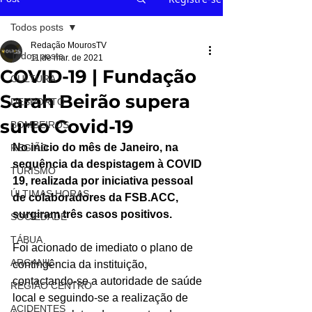
Todos posts
Redação MourosTV
Todos posts
11 de mar. de 2021
COVID-19 | Fundação
CULTURA
Sarah Beirão supera
DESPORTO
surto Covid-19
BOMBEIROS
No inicio do mês de Janeiro, na 
REGIÃO
sequência da despistagem à COVID 
TURISMO
19, realizada por iniciativa pessoal 
ÚLTIMAS HORAS
de colaboradores da FSB.ACC, 
surgiram três casos positivos.
SOCIEDADE
TÁBUA
Foi acionado de imediato o plano de 
ARGANIL
contingência da instituição, 
contactando-se a autoridade de saúde 
REGIÃO CENTRO
local e seguindo-se a realização de 
ACIDENTES