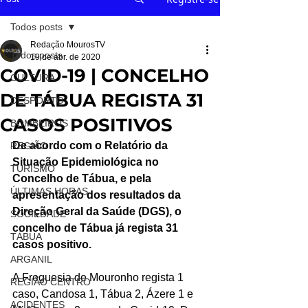
Todos posts
Redação MourosTV
Todos posts
19 de abr. de 2020
COVID-19 | CONCELHO
CULTURA
DE TÁBUA REGISTA 31
DESPORTO
CASOS POSITIVOS
BOMBEIROS
De acordo com o Relatório da 
REGIÃO
Situação Epidemiológica no 
TURISMO
Concelho de Tábua, e pela 
ÚLTIMAS HORAS
apresentação dos resultados da 
Direção Geral da Saúde (DGS), o 
SOCIEDADE
concelho de Tábua já regista 31 
TÁBUA
casos positivo.
ARGANIL
A Freguesia de Mouronho regista 1 
REGIÃO CENTRO
caso, Candosa 1, Tábua 2, Ázere 1 e 
ACIDENTES