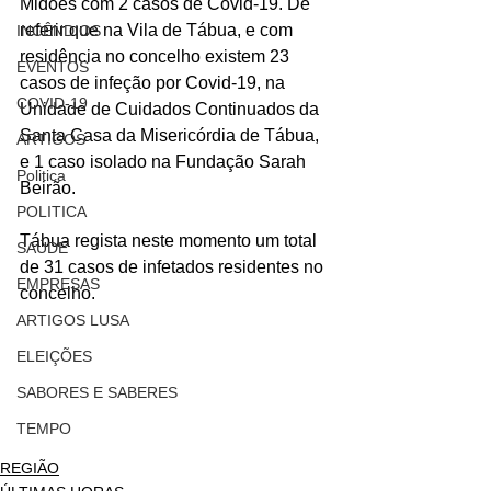
Midões com 2 casos de Covid-19. De 
referir que na Vila de Tábua, e com 
INCÊNDIOS
residência no concelho existem 23 
EVENTOS
casos de infeção por Covid-19, na 
COVID-19
Unidade de Cuidados Continuados da 
Santa Casa da Misericórdia de Tábua, 
ARTIGOS
e 1 caso isolado na Fundação Sarah 
Politica
Beirão.
POLITICA
Tábua regista neste momento um total 
SAÚDE
de 31 casos de infetados residentes no 
EMPRESAS
concelho.
ARTIGOS LUSA
ELEIÇÕES
SABORES E SABERES
TEMPO
REGIÃO