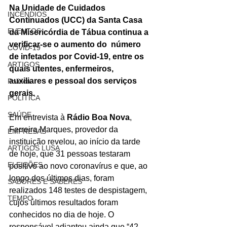
Na Unidade de Cuidados 
INCÊNDIOS
Continuados (UCC) da Santa Casa 
EVENTOS
da Misericórdia de Tábua continua a 
verificar-se o aumento do  número 
COVID-19
de infetados por Covid-19, entre os 
ARTIGOS
quais utentes, enfermeiros, 
auxiliares e pessoal dos serviços 
Politica
gerais.
POLITICA
SAÚDE
Em entrevista à 
Rádio Boa Nova
, 
Ferreira Marques, provedor da 
EMPRESAS
instituição revelou, ao início da tarde 
ARTIGOS LUSA
de hoje, que 31 pessoas testaram 
ELEIÇÕES
positivo ao novo coronavírus e que, ao 
longo dos últimos dias, foram 
SABORES E SABERES
realizados 148 testes de despistagem, 
TEMPO
cujos últimos resultados foram 
conhecidos no dia de hoje. O 
responsável adiantou ainda que “42 