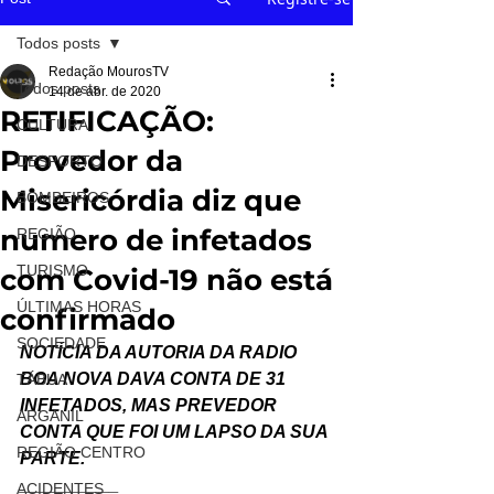
Todos posts
Redação MourosTV
Todos posts
14 de abr. de 2020
RETIFICAÇÃO:
CULTURA
Provedor da
DESPORTO
Misericórdia diz que
BOMBEIROS
numero de infetados
REGIÃO
TURISMO
com Covid-19 não está
ÚLTIMAS HORAS
confirmado
SOCIEDADE
NOTÍCIA DA AUTORIA DA RADIO 
BOA NOVA DAVA CONTA DE 31 
TÁBUA
INFETADOS, MAS PREVEDOR 
ARGANIL
CONTA QUE FOI UM LAPSO DA SUA 
REGIÃO CENTRO
PARTE.
__________
ACIDENTES