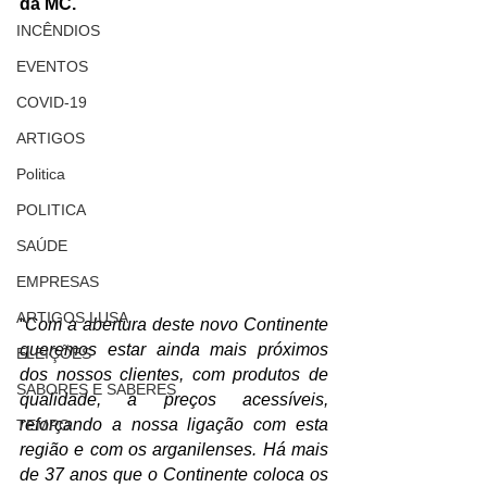
da MC.
INCÊNDIOS
EVENTOS
COVID-19
ARTIGOS
Politica
POLITICA
SAÚDE
EMPRESAS
ARTIGOS LUSA
“
Com a abertura deste novo Continente 
queremos estar ainda mais próximos 
ELEIÇÕES
dos nossos clientes, com produtos de 
SABORES E SABERES
qualidade, a preços acessíveis, 
reforçando a nossa ligação com esta 
TEMPO
região e com os arganilenses. Há mais 
de 37 anos que o Continente coloca os 