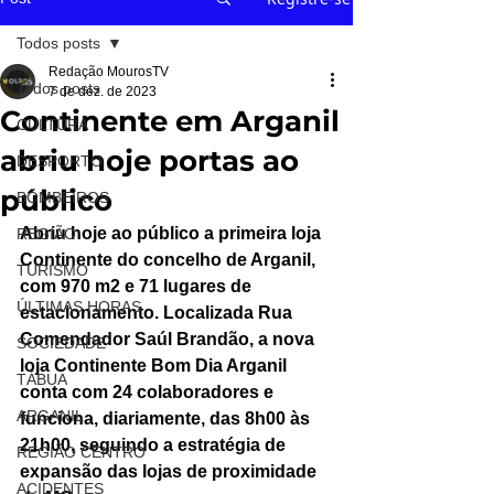
Todos posts
Redação MourosTV
Todos posts
7 de dez. de 2023
Continente em Arganil
CULTURA
abriu hoje portas ao
DESPORTO
público
BOMBEIROS
Abriu hoje ao público a primeira loja 
REGIÃO
Continente do concelho de Arganil, 
TURISMO
com 970 m2 e 71 lugares de 
ÚLTIMAS HORAS
estacionamento. Localizada Rua 
Comendador Saúl Brandão, a nova 
SOCIEDADE
loja Continente Bom Dia Arganil 
TÁBUA
conta com 24 colaboradores e 
ARGANIL
funciona, diariamente, das 8h00 às 
21h00, seguindo a estratégia de 
REGIÃO CENTRO
expansão das lojas de proximidade 
ACIDENTES