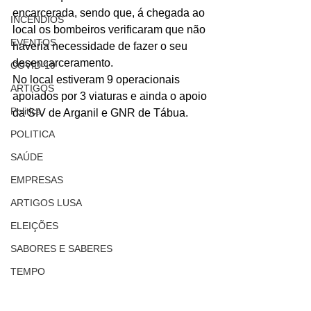
encarcerada, sendo que, á chegada ao 
INCÊNDIOS
local os bombeiros verificaram que não 
EVENTOS
haveria necessidade de fazer o seu 
desencarceramento.
COVID-19
No local estiveram 9 operacionais 
ARTIGOS
apoiados por 3 viaturas e ainda o apoio 
Politica
da SIV de Arganil e GNR de Tábua.
POLITICA
SAÚDE
EMPRESAS
ARTIGOS LUSA
ELEIÇÕES
SABORES E SABERES
TEMPO