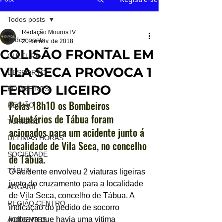
Todos posts
Redação MourosTV
Todos posts
20 de nov. de 2018
COLISÃO FRONTAL EM
CULTURA
VILA SECA PROVOCA 1
DESPORTO
FERIDO LIGEIRO
BOMBEIROS
Pelas 18h10 os Bombeiros 
REGIÃO
Voluntários de Tábua foram 
TURISMO
acionados para um acidente junto á 
ÚLTIMAS HORAS
localidade de Vila Seca, no concelho 
SOCIEDADE
de Tábua.
TÁBUA
O acidente envolveu 2 viaturas ligeiras 
junto do cruzamento para a localidade 
ARGANIL
de Vila Seca, concelho de Tábua. A 
REGIÃO CENTRO
indicação do pedido de socorro 
indicava que havia uma vitima 
ACIDENTES