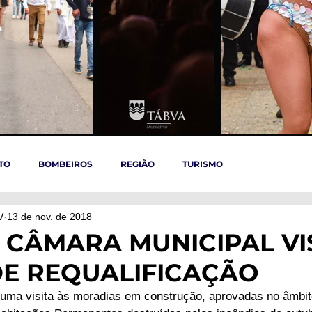
TO
BOMBEIROS
REGIÃO
TURISMO
V
13 de nov. de 2018
TÁBUA
ARGANIL
REGIÃO CENTRO
ACIDENTES
 CÂMARA MUNICIPAL VI
E REQUALIFICAÇÃO
OVID-19
ARTIGOS
Politica
POLITICA
SAÚDE
uma visita às moradias em construção, aprovadas no âmbi