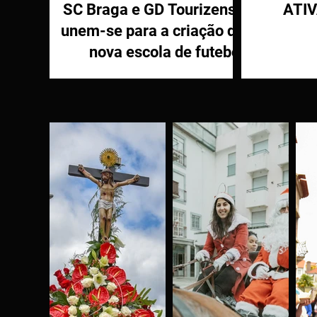
SC Braga e GD Tourizense
ATI
unem-se para a criação de
nova escola de futebol
PR