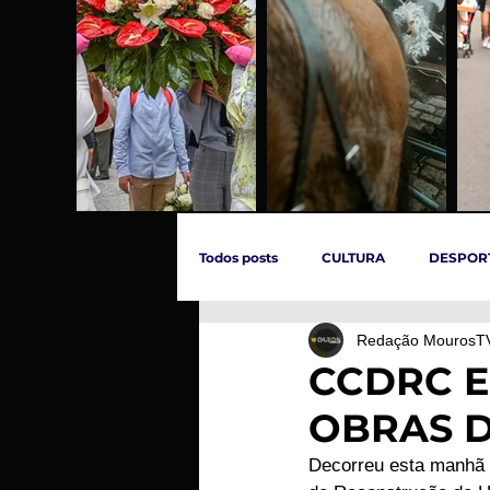
Todos posts
CULTURA
DESPOR
Redação MourosT
ÚLTIMAS HORAS
SOCIEDADE
CCDRC E
OBRAS D
INCÊNDIOS
EVENTOS
C
Decorreu esta manhã 