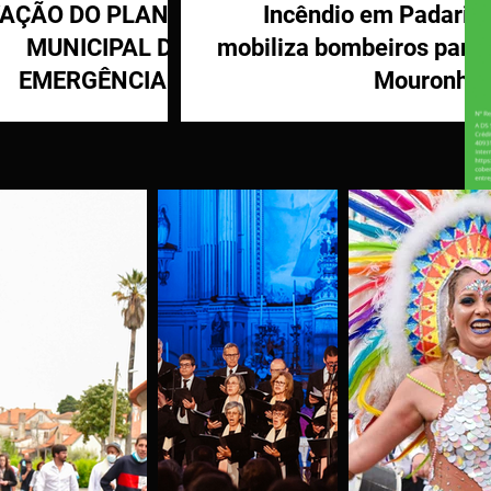
VAÇÃO DO PLANO
Incêndio em Padaria
MUNICIPAL DE
mobiliza bombeiros para
EMERGÊNCIA E
Mouronho
OTEÇÃO CIVIL DE
TÁBUA