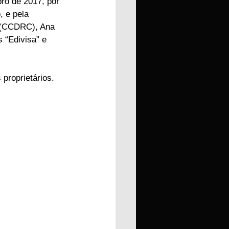
ro de 2017, por 
, e pela 
 (CCDRC), Ana 
“Edivisa” e 
 proprietários.