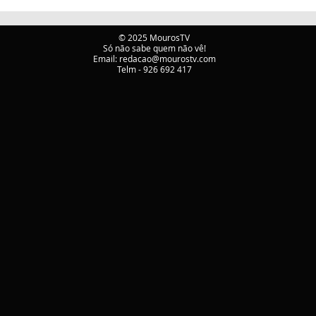
ATIVAÇÃO DO PLANO
Rita
MUNICIPAL DE
Tábu
EMERGÊNCIA E
Port
© 2025 MourosTV
Só não sabe quem não vê!
PROTEÇÃO CIVIL DE
Email:
redacao@mourostv.com
TÁBUA
Telm - 926 692 417