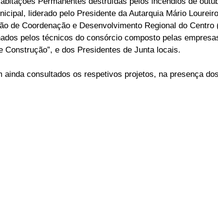
bitações Permanentes destruídas pelos incêndios de outub
icipal, liderado pelo Presidente da Autarquia Mário Loureiro
ELEIÇÕES
SABORES E SABERES
TEMPO
ão de Coordenação e Desenvolvimento Regional do Centro
dos pelos técnicos do consórcio composto pelas empresas 
e Construção”, e dos Presidentes de Junta locais.
m ainda consultados os respetivos projetos, na presença dos