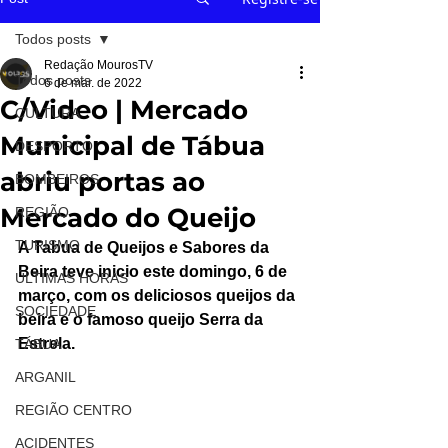
Todos posts
Redação MourosTV
Todos posts
6 de mar. de 2022
C/Video | Mercado
CULTURA
Municipal de Tábua
DESPORTO
abriu portas ao
BOMBEIROS
Mercado do Queijo
REGIÃO
TURISMO
A Tabua de Queijos e Sabores da 
Beira teve inicio este domingo, 6 de 
ÚLTIMAS HORAS
março, com os deliciosos queijos da 
SOCIEDADE
beira e o famoso queijo Serra da 
Estrela.
TÁBUA
ARGANIL
REGIÃO CENTRO
ACIDENTES