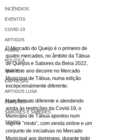
INCÊNDIOS
EVENTOS
COVID-19
ARTIGOS
O Mercado do Queijo é o primeiro de 
Politica
quatro mercados, no âmbito da Tábua 
POLITICA
de Queijos e Sabores da Beira 2022, 
SAÚDE
que este ano decorre no Mercado 
Municipal de Tábua, numa edição 
EMPRESAS
excepcionalmente diferente.
ARTIGOS LUSA
Num formato diferente e atendendo 
ELEIÇÕES
ainda às restrições da Covid-19, o 
SABORES E SABERES
Município de Tábua apostou num 
TEMPO
regime "misto", com venda online e um 
conjunto de iniciativas no Mercado 
Municipal aos domingos, durante todo 