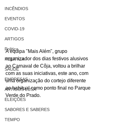
INCÊNDIOS
EVENTOS
COVID-19
ARTIGOS
Politica
A equipa "Mais Além", grupo 
organizador dos dias festivos alusivos 
POLITICA
ao Carnaval de Côja, voltou a brilhar 
SAÚDE
com as suas iniciativas, este ano, com 
EMPRESAS
uma organização do cortejo diferente 
ao habitual como ponto final no Parque 
ARTIGOS LUSA
Verde do Prado.
ELEIÇÕES
SABORES E SABERES
TEMPO