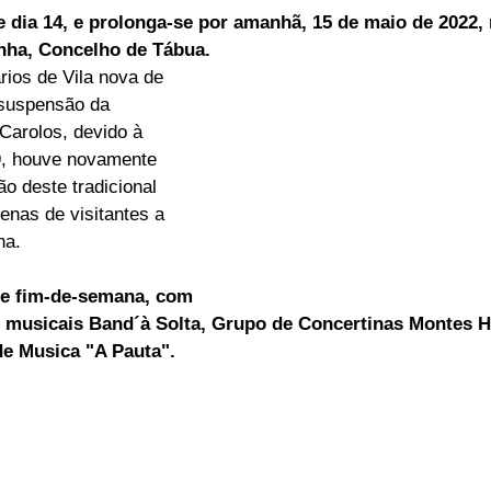
dia 14, e prolonga-se por amanhã, 15 de maio de 2022, 
ELEIÇÕES
SABORES E SABERES
TEMPO
inha, Concelho de Tábua.
ios de Vila nova de 
 suspensão da 
Carolos, devido à 
, houve novamente 
ão deste tradicional 
enas de visitantes a 
ha.
te fim-de-semana, com 
 musicais Band´à Solta, Grupo de Concertinas Montes H
de Musica "A Pauta".