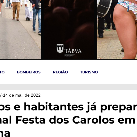
TO
BOMBEIROS
REGIÃO
TURISMO
V
14 de mai. de 2022
TÁBUA
ARGANIL
REGIÃO CENTRO
ACIDENTES
s e habitantes já prepa
nal Festa dos Carolos em
OVID-19
ARTIGOS
Politica
POLITICA
SAÚDE
ha