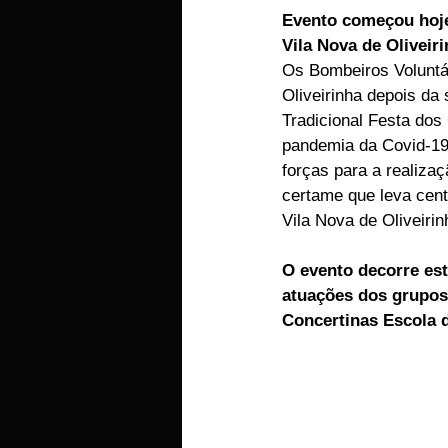
Evento começou hoje 
EMPRESAS
ARTIGOS LUSA
Vila Nova de Oliveir
Os Bombeiros Voluntár
Oliveirinha depois da
Tradicional Festa dos 
pandemia da Covid-19
forças para a realizaç
certame que leva cent
Vila Nova de Oliveirin
O evento decorre es
atuações dos grupos
Concertinas Escola 