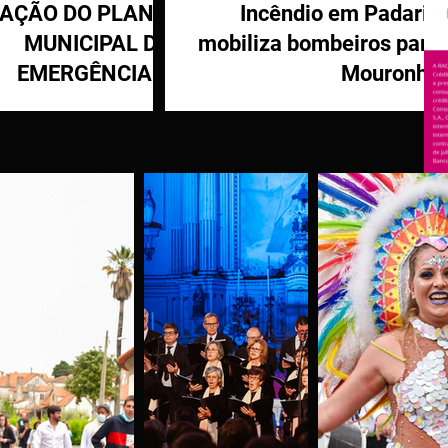
VAÇÃO DO PLANO
Incêndio em Padaria
MUNICIPAL DE
mobiliza bombeiros para
EMERGÊNCIA E
Mouronho
OTEÇÃO CIVIL DE
TÁBUA