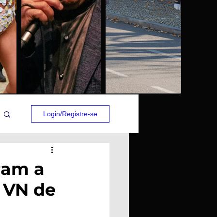
Login/Registre-se
ram a
 VN de