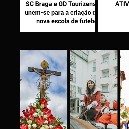
SC Braga e GD Tourizense
ATI
unem-se para a criação de
nova escola de futebol
PR