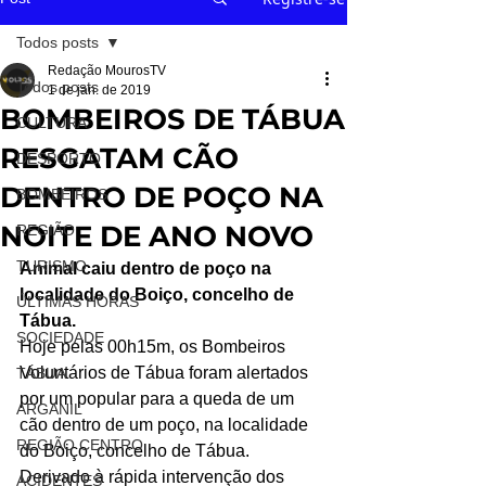
Todos posts
Redação MourosTV
Todos posts
1 de jan. de 2019
BOMBEIROS DE TÁBUA
CULTURA
RESGATAM CÃO
DESPORTO
DENTRO DE POÇO NA
BOMBEIROS
NOITE DE ANO NOVO
REGIÃO
TURISMO
Animal caiu dentro de poço na 
localidade do Boiço, concelho de 
ÚLTIMAS HORAS
Tábua.
SOCIEDADE
Hoje pelas 00h15m, os Bombeiros 
Voluntários de Tábua foram alertados 
TÁBUA
por um popular para a queda de um 
ARGANIL
cão dentro de um poço, na localidade 
REGIÃO CENTRO
do Boiço, concelho de Tábua.
Derivado à rápida intervenção dos 
ACIDENTES