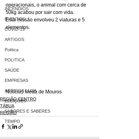
operacionais, o animal com cerca de 
INCÊNDIOS
50kg acabou por sair com vida.
EVENTOS
Esta missão envolveu 2 viaturas e 5 
elementos.
COVID-19
ARTIGOS
Politica
POLITICA
SAÚDE
EMPRESAS
ARTIGOS LUSA
Notícias Meda de Mouros
REGIÃO CENTRO
ELEIÇÕES
TÁBUA
SABORES E SABERES
REGIÃO
TEMPO