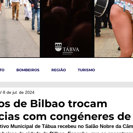
TO
BOMBEIROS
REGIÃO
TURISMO
V
8 de jul. de 2024
TÁBUA
ARGANIL
REGIÃO CENTRO
ACIDENTES
s de Bilbao trocam
cias com congéneres de
OVID-19
ARTIGOS
Politica
POLITICA
SAÚDE
tivo Municipal de Tábua recebeu no Salão Nobre da Câm