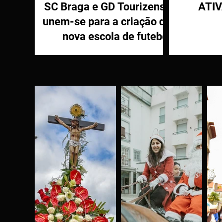
SC Braga e GD Tourizense
ATI
unem-se para a criação de
nova escola de futebol
PR