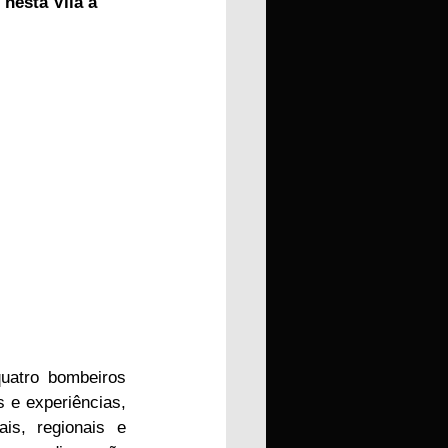
nesta Vila a 
uatro bombeiros 
 e experiências, 
s, regionais e 