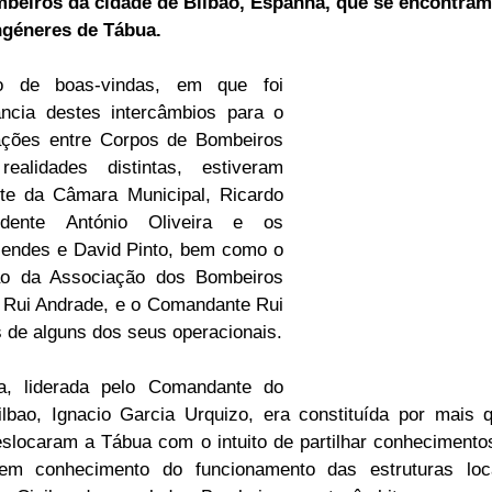
beiros da cidade de Bilbao, Espanha, que se encontram 
ngéneres de Tábua.
ELEIÇÕES
SABORES E SABERES
TEMPO
 de boas-vindas, em que foi 
ância destes intercâmbios para o 
lações entre Corpos de Bombeiros 
lidades distintas, estiveram 
te da Câmara Municipal, Ricardo 
dente António Oliveira e os 
endes e David Pinto, bem como o 
ão da Associação dos Bombeiros 
 Rui Andrade, e o Comandante Rui 
 de alguns dos seus operacionais.
a, liderada pelo Comandante do 
ilbao, Ignacio Garcia Urquizo, era constituída por mais q
eslocaram a Tábua com o intuito de partilhar conhecimentos
m conhecimento do funcionamento das estruturas locai