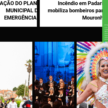
VAÇÃO DO PLANO
Incêndio em Padaria
MUNICIPAL DE
mobiliza bombeiros para
EMERGÊNCIA E
Mouronho
OTEÇÃO CIVIL DE
TÁBUA