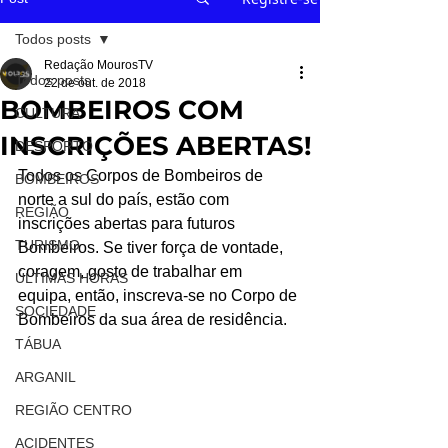
Todos posts
Redação MourosTV
Todos posts
22 de out. de 2018
BOMBEIROS COM
CULTURA
INSCRIÇÕES ABERTAS!
DESPORTO
Todos os Corpos de Bombeiros de 
BOMBEIROS
norte a sul do país, estão com 
REGIÃO
inscrições abertas para futuros 
TURISMO
Bombeiros. Se tiver força de vontade, 
coragem, gosto de trabalhar em 
ÚLTIMAS HORAS
equipa, então, inscreva-se no Corpo de 
SOCIEDADE
Bombeiros da sua área de residência.
TÁBUA
ARGANIL
REGIÃO CENTRO
ACIDENTES