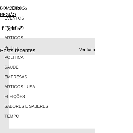
BOMBEIROS
INCÊNDIOS
REGIÃO
EVENTOS
COVID-19
ARTIGOS
Politica
Ver tudo
Posts recentes
POLITICA
SAÚDE
EMPRESAS
ARTIGOS LUSA
ELEIÇÕES
SABORES E SABERES
TEMPO