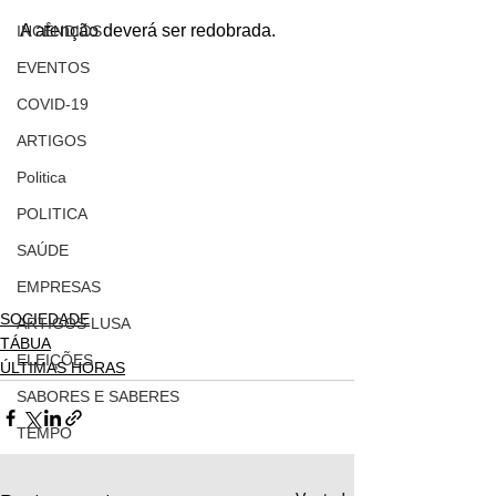
A atenção deverá ser redobrada.
INCÊNDIOS
EVENTOS
COVID-19
ARTIGOS
Politica
POLITICA
SAÚDE
EMPRESAS
SOCIEDADE
ARTIGOS LUSA
TÁBUA
ELEIÇÕES
ÚLTIMAS HORAS
SABORES E SABERES
TEMPO