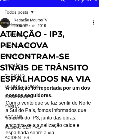
Todos posts
Redação MourosTV
Todos posts
19 de dez. de 2019
ATENÇÃO - IP3,
CULTURA
PENACOVA
DESPORTO
ENCONTRAM-SE
BOMBEIROS
SINAIS DE TRÂNSITO
REGIÃO
TURISMO
ESPALHADOS NA VIA
ÚLTIMAS HORAS
A situação foi reportada por um dos 
nossos seguidores.
SOCIEDADE
Com o vento que se faz sentir de Norte 
TÁBUA
a Sul do País, fomos informados que 
ARGANIL
na zona do IP3, junto das obras, 
encontra-se a sinalização caída e 
REGIÃO CENTRO
espalhada sobre a via.
ACIDENTES