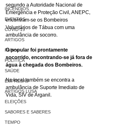
segundo a Autoridade Nacional de 
INCÊNDIOS
Emergência e Proteção Civil, ANEPC, 
EVENTOS
encontram-se os Bombeiros 
Voluntários de Tábua com uma 
COVID-19
ambulância de socorro.
ARTIGOS
O popular foi prontamente 
Politica
socorrido, encontrando-se já fora de 
POLITICA
água à chegada dos Bombeiros.
SAÚDE
No local também se encontra a 
EMPRESAS
ambulância de Suporte Imediato de 
ARTIGOS LUSA
Vida, SIV de Arganil.
ELEIÇÕES
SABORES E SABERES
TEMPO