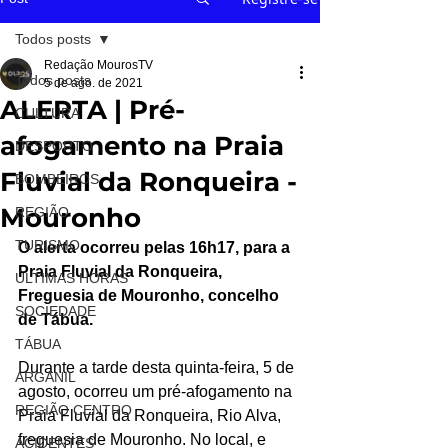
Todos posts
Redação MourosTV
Todos posts
5 de ago. de 2021
ALERTA | Pré-
CULTURA
afogamento na Praia
DESPORTO
Fluvial da Ronqueira -
BOMBEIROS
Mouronho
REGIÃO
TURISMO
O alerta ocorreu pelas 16h17, para a 
Praia Fluvial da Ronqueira, 
ÚLTIMAS HORAS
Freguesia de Mouronho, concelho 
SOCIEDADE
de Tábua.
TÁBUA
Durante a tarde desta quinta-feira, 5 de 
ARGANIL
agosto, ocorreu um pré-afogamento na 
REGIÃO CENTRO
Praia Fluvial da Ronqueira, Rio Alva, 
freguesia de Mouronho. No local, e 
ACIDENTES