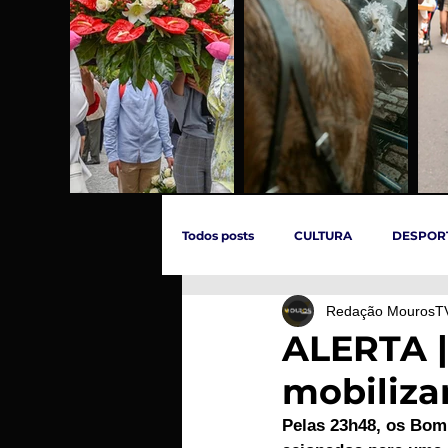
Todos posts
CULTURA
DESPOR
Redação MourosT
ÚLTIMAS HORAS
SOCIEDADE
ALERTA | 
mobiliza
INCÊNDIOS
EVENTOS
C
Pelas 23h48, os Bomb