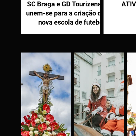
SC Braga e GD Tourizense
ATI
unem-se para a criação de
nova escola de futebol
PR