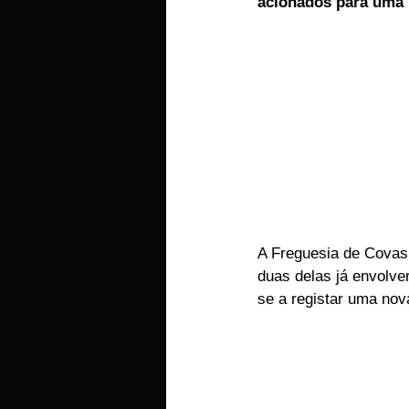
acionados para uma 
EMPRESAS
ARTIGOS LUSA
A Freguesia de Covas 
duas delas já envolve
se a registar uma nov