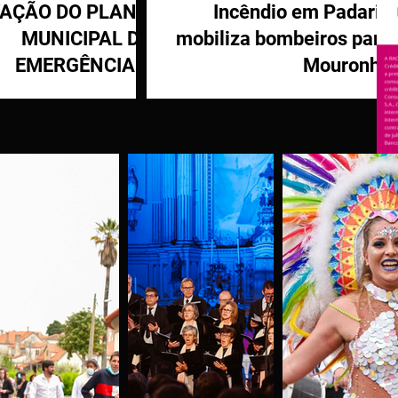
VAÇÃO DO PLANO
Incêndio em Padaria
MUNICIPAL DE
mobiliza bombeiros para
EMERGÊNCIA E
Mouronho
OTEÇÃO CIVIL DE
TÁBUA