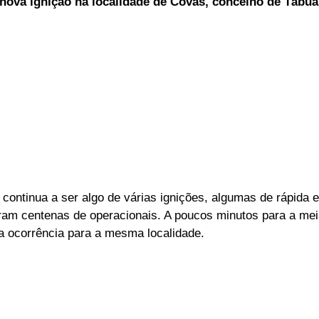
nova ignição na localidade de Covas, concelho de Tábua
ELEIÇÕES
SABORES E SABERES
TEMPO
continua a ser algo de várias ignições, algumas de rápida 
ram centenas de operacionais. A poucos minutos para a meia
a ocorrência para a mesma localidade.