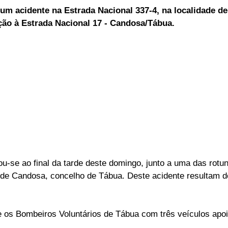
um acidente na Estrada Nacional 337-4, na localidade d
ELEIÇÕES
SABORES E SABERES
TEMPO
ação à Estrada Nacional 17 - Candosa/Tábua.
u-se ao final da tarde deste domingo, junto a uma das rot
e de Candosa, concelho de Tábua. Deste acidente resultam do
 os Bombeiros Voluntários de Tábua com três veículos apo