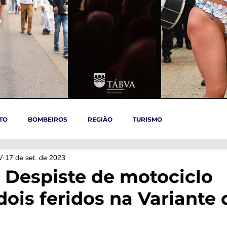
TO
BOMBEIROS
REGIÃO
TURISMO
V
17 de set. de 2023
TÁBUA
ARGANIL
REGIÃO CENTRO
ACIDENTES
 Despiste de motociclo
dois feridos na Variante 
OVID-19
ARTIGOS
Politica
POLITICA
SAÚDE