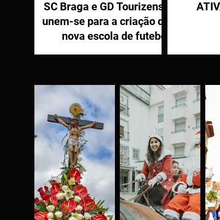
SC Braga e GD Tourizense
ATI
unem-se para a criação de
nova escola de futebol
PR