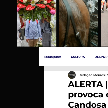
Todos posts
CULTURA
DESPOR
Redação MourosT
ÚLTIMAS HORAS
SOCIEDADE
ALERTA |
provoca 
INCÊNDIOS
EVENTOS
C
Candosa