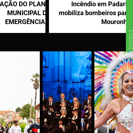
VAÇÃO DO PLANO
Incêndio em Padaria
MUNICIPAL DE
mobiliza bombeiros para
EMERGÊNCIA E
Mouronho
OTEÇÃO CIVIL DE
TÁBUA