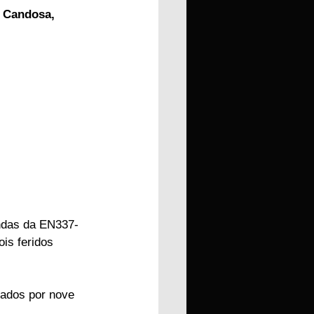
e Candosa, 
undas da EN337-
is feridos 
iados por nove 