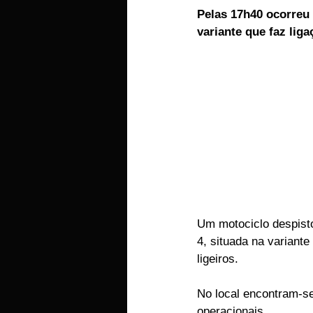
Pelas 17h40 ocorreu 
EMPRESAS
ARTIGOS LUSA
variante que faz lig
Um motociclo despisto
4, situada na variant
ligeiros.
No local encontram-se
operacionais.