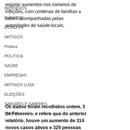
registar aumentos nos números de 
INCÊNDIOS
infeções, com centenas de famílias
a 
EVENTOS
serem acompanhadas pelas 
autoridades de saúde locais.
COVID-19
ARTIGOS
Politica
POLITICA
SAÚDE
EMPRESAS
ARTIGOS LUSA
ELEIÇÕES
SABORES E SABERES
Os dados foram recolhidos ontem, 3 
TEMPO
de Fevereiro, e refere que do anterior 
relatório, houve um aumento de 314 
novos casos ativos e 325 pessoas 