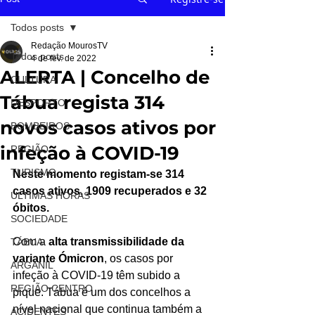
Todos posts
Redação MourosTV
Todos posts
4 de fev. de 2022
ALERTA | Concelho de
CULTURA
Tábua regista 314
DESPORTO
novos casos ativos por
BOMBEIROS
infeção à COVID-19
REGIÃO
TURISMO
Neste momento registam-se 314 
casos ativos, 1909 recuperados e 32 
ÚLTIMAS HORAS
óbitos.
SOCIEDADE
Com a 
alta transmissibilidade da 
TÁBUA
variante Ómicron
, os casos por 
ARGANIL
infeção à COVID-19 têm subido a 
REGIÃO CENTRO
pique. Tábua é um dos concelhos a 
nível nacional que continua também a 
ACIDENTES