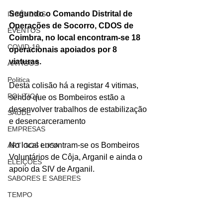
Segundo o Comando Distrital de 
INCÊNDIOS
Operações de Socorro, CDOS de 
EVENTOS
Coimbra, no local encontram-se 18 
COVID-19
operacionais apoiados por 8 
viaturas.
ARTIGOS
Politica
Desta colisão há a registar 4 vitimas, 
POLITICA
sendo que os Bombeiros estão a 
desenvolver trabalhos de estabilização 
SAÚDE
e desencarceramento
EMPRESAS
No local encontram-se os Bombeiros 
ARTIGOS LUSA
Voluntários de Côja, Arganil e ainda o 
ELEIÇÕES
apoio da SIV de Arganil.
SABORES E SABERES
TEMPO