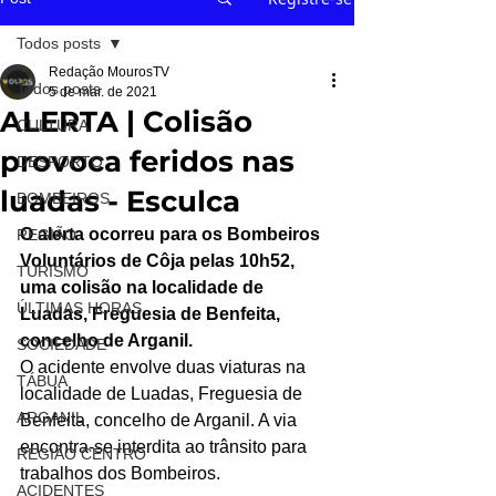
Todos posts
Redação MourosTV
Todos posts
5 de mar. de 2021
ALERTA | Colisão
CULTURA
provoca feridos nas
DESPORTO
luadas - Esculca
BOMBEIROS
O alerta ocorreu para os Bombeiros 
REGIÃO
Voluntários de Côja pelas 10h52, 
TURISMO
uma colisão na localidade de 
ÚLTIMAS HORAS
Luadas, Freguesia de Benfeita, 
concelho de Arganil.
SOCIEDADE
O acidente envolve duas viaturas na 
TÁBUA
localidade de Luadas, Freguesia de 
ARGANIL
Benfeita, concelho de Arganil. A via 
encontra-se interdita ao trânsito para 
REGIÃO CENTRO
trabalhos dos Bombeiros.
ACIDENTES