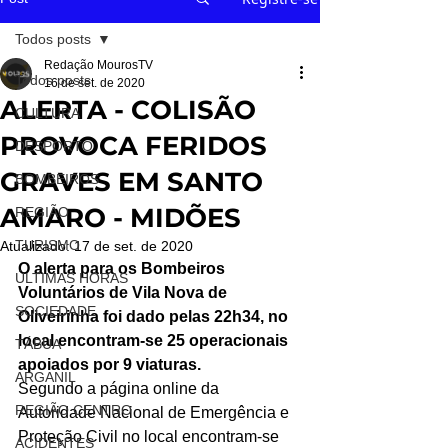
Todos posts
Redação MourosTV
Todos posts
16 de set. de 2020
ALERTA - COLISÃO
CULTURA
PROVOCA FERIDOS
DESPORTO
GRAVES EM SANTO
BOMBEIROS
AMARO - MIDÕES
REGIÃO
TURISMO
Atualizado:
17 de set. de 2020
O alerta para os Bombeiros 
ÚLTIMAS HORAS
Voluntários de Vila Nova de 
SOCIEDADE
Oliveirinha foi dado pelas 22h34, no 
local encontram-se 25 operacionais 
TÁBUA
apoiados por 9 viaturas.
ARGANIL
Segundo a página online da 
REGIÃO CENTRO
Autoridade Nacional de Emergência e 
Proteção Civil no local encontram-se 
ACIDENTES