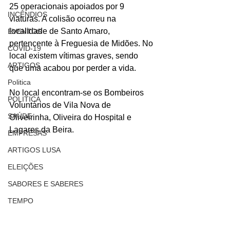
25 operacionais apoiados por 9 
INCÊNDIOS
viaturas. A colisão ocorreu na 
localidade de Santo Amaro, 
EVENTOS
pertencente à Freguesia de Midões. No 
COVID-19
local existem vítimas graves, sendo 
ARTIGOS
que uma acabou por perder a vida.
Politica
No local encontram-se os Bombeiros 
POLITICA
Voluntários de Vila Nova de 
SAÚDE
Oliveirinha, Oliveira do Hospital e 
Lagares da Beira.
EMPRESAS
ARTIGOS LUSA
ELEIÇÕES
SABORES E SABERES
TEMPO