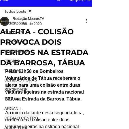
Todos posts
Redação MourosTV
Todos posts
28 de set. de 2020
ALERTA - COLISÃO
CULTURA
PROVOCA DOIS
DESPORTO
FERIDOS NA ESTRADA
BOMBEIROS
DA BARROSA, TÁBUA
REGIÃO
TURISMO
Pelas 13h58 os Bombeiros 
Voluntários de Tábua receberam o 
ÚLTIMAS HORAS
alerta para uma colisão entre duas 
SOCIEDADE
viaturas ligeiras na estrada nacional 
337, na Estrada da Barrosa, Tábua.
TÁBUA
ARGANIL
Ao inicio da tarde desta segunda-feira, 
REGIÃO CENTRO
ocorreu uma colisão entre duas 
viaturas ligeiras na estrada nacional 
ACIDENTES