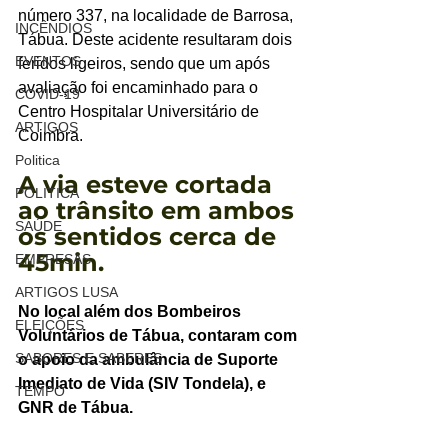
número 337, na localidade de Barrosa, 
INCÊNDIOS
Tábua. Deste acidente resultaram dois 
EVENTOS
feridos ligeiros, sendo que um após 
avaliação foi encaminhado para o 
COVID-19
Centro Hospitalar Universitário de 
ARTIGOS
Coimbra.
Politica
A via esteve cortada 
POLITICA
ao trânsito em ambos 
SAÚDE
os sentidos cerca de 
45min.
EMPRESAS
ARTIGOS LUSA
No local além dos Bombeiros 
ELEIÇÕES
Voluntários de Tábua, contaram com 
SABORES E SABERES
o apoio da ambulância de Suporte 
Imediato de Vida (SIV Tondela), e 
TEMPO
GNR de Tábua. 