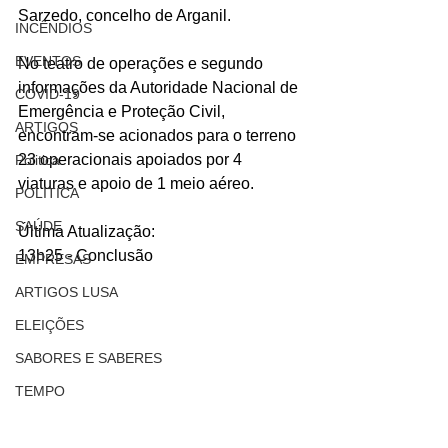
Sarzedo, concelho de Arganil.
INCÊNDIOS
EVENTOS
No teatro de operações e segundo 
informações da Autoridade Nacional de 
COVID-19
Emergência e Proteção Civil, 
ARTIGOS
encontram-se acionados para o terreno 
23 operacionais apoiados por 4 
Politica
viaturas e apoio de 1 meio aéreo.
POLITICA
SAÚDE
Última Atualização:
13h25 - Conclusão
EMPRESAS
ARTIGOS LUSA
ELEIÇÕES
SABORES E SABERES
TEMPO