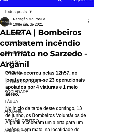
Todos posts
Redação MourosTV
Todos posts
13 de jun. de 2021
ALERTA | Bombeiros
CULTURA
combatem incêndio
DESPORTO
em mato no Sarzedo -
BOMBEIROS
Arganil
REGIÃO
TURISMO
O alerta ocorreu pelas 12h57, no 
local encontram-se 23 operacionais 
ÚLTIMAS HORAS
apoiados por 4 viaturas e 1 meio 
SOCIEDADE
aéreo.
TÁBUA
No inicio da tarde deste domingo, 13 
ARGANIL
de junho, os Bombeiros Voluntários de 
REGIÃO CENTRO
Arganil receberam um alerta para um 
incêndio em mato, na localidade de 
ACIDENTES