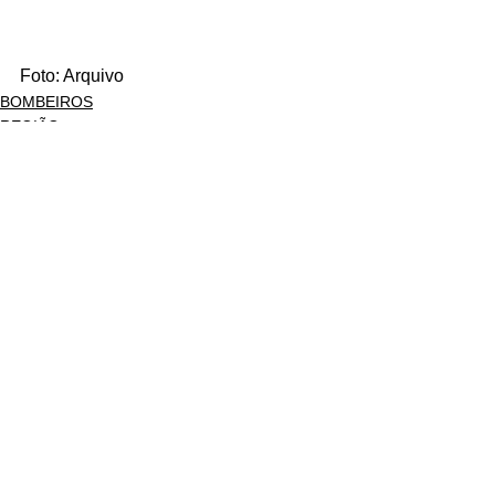
Foto: Arquivo
BOMBEIROS
REGIÃO
ÚLTIMAS HORAS
Ver tudo
Posts recentes