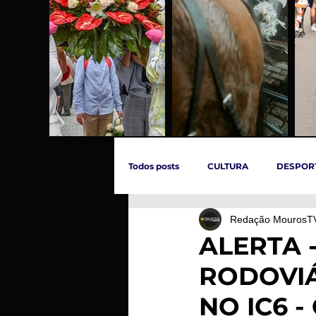
Todos posts
CULTURA
DESPOR
Redação MourosT
ÚLTIMAS HORAS
SOCIEDADE
ALERTA 
RODOVIÁ
INCÊNDIOS
EVENTOS
C
NO IC6 