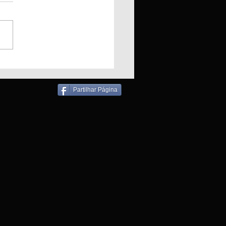
ndio em Padaria
liza bombeiros para
ronho
Partilhar Página