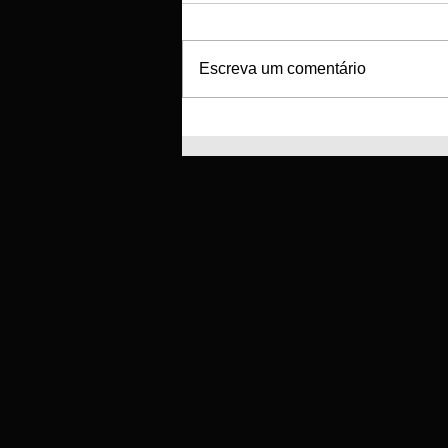
Escreva um comentário
SC Braga e GD Tourizense
unem-se para a criação
de nova escola de futebol