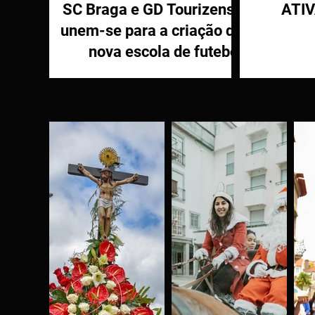
SC Braga e GD Tourizense
ATI
unem-se para a criação de
nova escola de futebol
PR