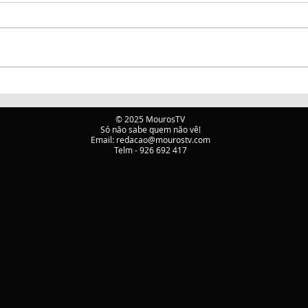
ATIVAÇÃO DO PLANO
Incê
MUNICIPAL DE
mobi
EMERGÊNCIA E
Mou
© 2025 MourosTV
Só não sabe quem não vê!
PROTEÇÃO CIVIL DE
Email:
redacao@mourostv.com
TÁBUA
Telm - 926 692 417