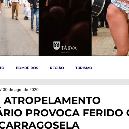
TO
BOMBEIROS
REGIÃO
TURISMO
V
30 de ago. de 2020
TÁBUA
ARGANIL
REGIÃO CENTRO
ACIDENTES
- ATROPELAMENTO
RIO PROVOCA FERIDO 
OVID-19
ARTIGOS
Politica
POLITICA
SAÚDE
- CARRAGOSELA