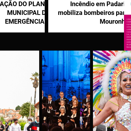
VAÇÃO DO PLANO
Incêndio em Padaria
MUNICIPAL DE
mobiliza bombeiros para
EMERGÊNCIA E
Mouronho
OTEÇÃO CIVIL DE
TÁBUA