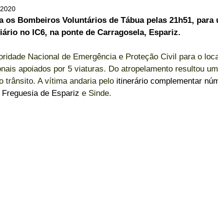
 2020
ELEIÇÕES
SABORES E SABERES
TEMPO
ra os Bombeiros Voluntários de Tábua pelas 21h51, para
ário no IC6, na ponte de Carragosela, Espariz.
oridade Nacional de Emergência e Proteção Civil para o loca
nais apoiados por 5 viaturas. Do atropelamento resultou um 
 trânsito. A vítima andaria pelo 
itinerário complementar núm
 Freguesia de Espariz
 e Sinde.