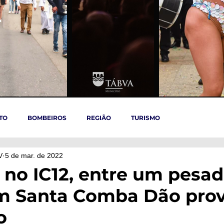
TO
BOMBEIROS
REGIÃO
TURISMO
V
5 de mar. de 2022
TÁBUA
ARGANIL
REGIÃO CENTRO
ACIDENTES
 no IC12, entre um pesad
em Santa Comba Dão pro
OVID-19
ARTIGOS
Politica
POLITICA
SAÚDE
o