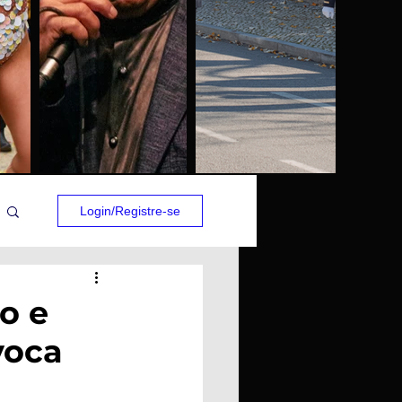
Login/Registre-se
o e
voca