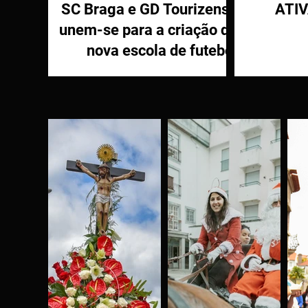
SC Braga e GD Tourizense
ATI
unem-se para a criação de
nova escola de futebol
PR