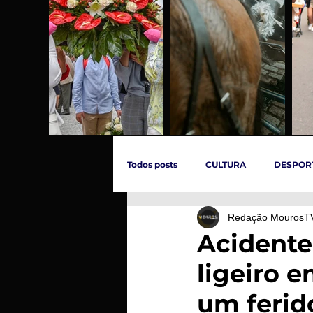
Todos posts
CULTURA
DESPOR
Redação MourosT
ÚLTIMAS HORAS
SOCIEDADE
Acidente
ligeiro 
INCÊNDIOS
EVENTOS
C
um ferid