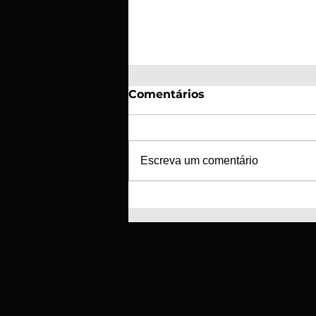
Comentários
Escreva um comentário
SC Braga e GD Tourizense
unem-se para a criação
de nova escola de futebol