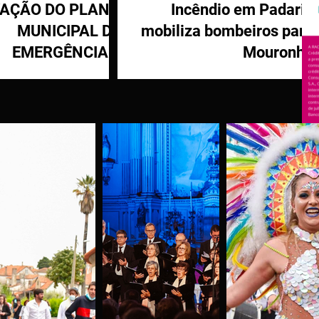
VAÇÃO DO PLANO
Incêndio em Padaria
MUNICIPAL DE
mobiliza bombeiros para
EMERGÊNCIA E
Mouronho
OTEÇÃO CIVIL DE
TÁBUA