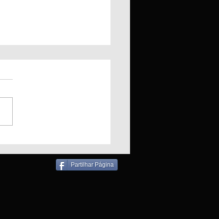
ndio em Padaria
liza bombeiros para
ronho
Partilhar Página