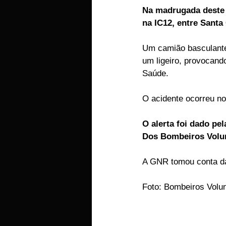
Na madrugada deste 
EMPRESAS
ARTIGOS LUSA
na IC12, entre Santa
Um camião basculante
um ligeiro, provocando
Saúde.
O acidente ocorreu no
O alerta foi dado pe
Dos Bombeiros Volu
A GNR tomou conta da
Foto: Bombeiros Volu