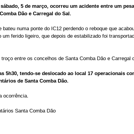
sábado, 5 de março, ocorreu um acidente entre um pesad
ELEIÇÕES
SABORES E SABERES
TEMPO
 Comba Dão e Carregal do Sal.
 bateu numa ponte do IC12 perdendo o reboque que acabou 
 um ferido ligeiro, que depois de estabilizado foi transport
 troço entre os concelhos de Santa Comba Dão e Carregal d
las 5h30, tendo-se deslocado ao local 17 operacionais co
ntários de Santa Comba Dão.
 ocorrência.
ntários Santa Comba Dão