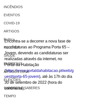
INCÊNDIOS
EVENTOS
COVID-19
ARTIGOS
Politica
Encontra-se a decorrer a nova fase de 
candidaturas ao Programa Porta 65 – 
POLITICA
Jovem, devendo as candidaturas ser 
SAÚDE
realizadas através da internet, no 
EMPRESAS
Portal da Habitação 
(
https://www.portaldahabitacao.pt/web/g
ARTIGOS LUSA
uest/porta-65-jovem
), até às 17h do dia 
ELEIÇÕES
30 de setembro de 2022 (hora do 
SABORES E SABERES
continente).
TEMPO