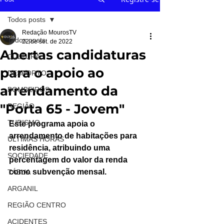
Todos posts
Redação MourosTV
Todos posts
22 de set. de 2022
Abertas candidaturas
CULTURA
para o apoio ao
DESPORTO
arrendamento da
BOMBEIROS
"Porta 65 - Jovem"
REGIÃO
TURISMO
Este programa apoia o 
arrendamento de habitações para 
ÚLTIMAS HORAS
residência, atribuindo uma 
SOCIEDADE
percentagem do valor da renda 
como subvenção mensal.
TÁBUA
ARGANIL
REGIÃO CENTRO
ACIDENTES