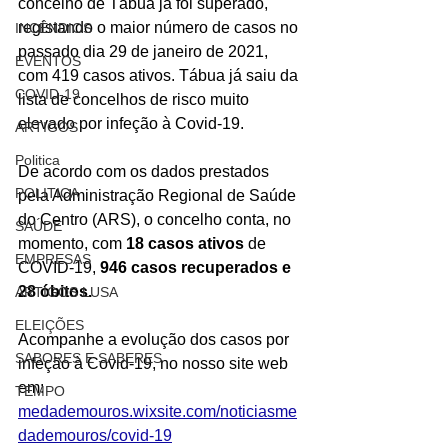
concelho de Tábua já foi superado, 
registando o maior número de casos no 
INCÊNDIOS
passado dia 29 de janeiro de 2021, 
EVENTOS
com 419 casos ativos. Tábua já saiu da 
COVID-19
lista de concelhos de risco muito 
elevado por infeção à Covid-19.
ARTIGOS
Politica
De acordo com os dados prestados 
POLITICA
pela Administração Regional de Saúde 
do Centro (ARS), o concelho conta, no 
SAÚDE
momento, com 
18 casos ativos 
de 
EMPRESAS
COVID-19,
 946 casos recuperados e 
28 óbitos.
ARTIGOS LUSA
ELEIÇÕES
Acompanhe a evolução dos casos por 
SABORES E SABERES
infeção à Covid-19, no nosso site web 
em:
TEMPO
medademouros.wixsite.com/noticiasme
dademouros/covid-19