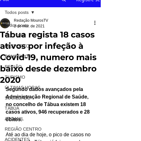
Todos posts
Redação MourosTV
Todos posts
2 de mar. de 2021
Tábua regista 18 casos
CULTURA
ativos por infeção à
DESPORTO
Covid-19, numero mais
BOMBEIROS
baixo desde dezembro
REGIÃO
TURISMO
2020
ÚLTIMAS HORAS
Segundo dados avançados pela 
Administração Regional de Saúde, 
SOCIEDADE
no concelho de Tábua existem 18 
TÁBUA
casos ativos, 946 recuperados e 28 
ARGANIL
óbitos.
REGIÃO CENTRO
Até ao dia de hoje, o pico de casos no 
ACIDENTES