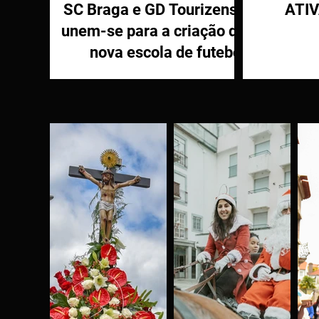
SC Braga e GD Tourizense
ATI
unem-se para a criação de
nova escola de futebol
PR