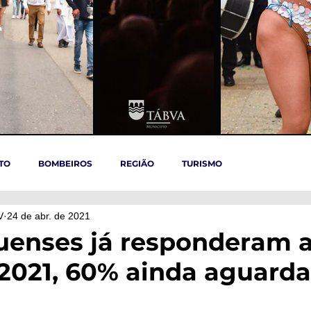
TO
BOMBEIROS
REGIÃO
TURISMO
V
24 de abr. de 2021
TÁBUA
ARGANIL
REGIÃO CENTRO
ACIDENTES
uenses já responderam 
2021, 60% ainda aguard
OVID-19
ARTIGOS
Politica
POLITICA
SAÚDE