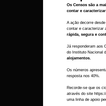
Os Censos são a maio
EMPRESAS
ARTIGOS LUSA
contar e caracteriza
A ação decorre desde o
contar e caracterizar 
rápida, segura e conf
Já responderam aos 
do Instituto Nacional d
alojamentos.
Os números apresentad
resposta nos 40%.
Recorde-se que os ci
através do site https:
uma linha de apoio pe