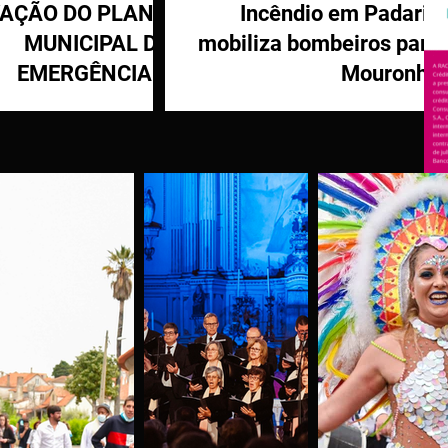
VAÇÃO DO PLANO
Incêndio em Padaria
MUNICIPAL DE
mobiliza bombeiros para
EMERGÊNCIA E
Mouronho
OTEÇÃO CIVIL DE
TÁBUA