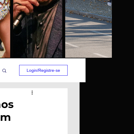
Login/Registre-se
aos
am