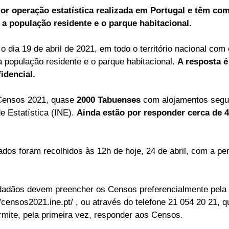
r operação estatística realizada em Portugal e têm com
ELEIÇÕES
SABORES E SABERES
TEMPO
r a população residente e o parque habitacional.
 dia 19 de abril de 2021, em todo o território nacional com 
a população residente e o parque habitacional. 
A resposta é 
idencial.
Censos 2021, quase 
2000 Tabuenses
 com alojamentos segu
e Estatística (INE). 
Ainda estão por responder cerca de 4
os foram recolhidos às 12h de hoje, 24 de abril, com a pe
dadãos devem preencher os Censos preferencialmente pela I
//censos2021.ine.pt/ , ou através do telefone 21 054 20 21, 
rmite, pela primeira vez, responder aos Censos.