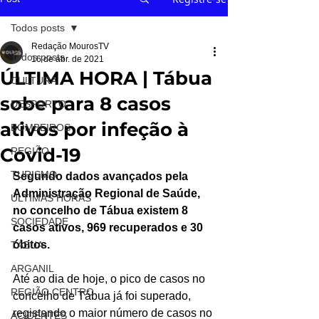
Todos posts
Redação MourosTV
Todos posts
16 de abr. de 2021
ÚLTIMA HORA | Tábua
CULTURA
sobe para 8 casos
DESPORTO
ativos por infeção à
BOMBEIROS
Covid-19
REGIÃO
TURISMO
Segundo dados avançados pela 
Administração Regional de Saúde, 
ÚLTIMAS HORAS
no concelho de Tábua existem 8 
SOCIEDADE
casos ativos, 969 recuperados e 30 
óbitos.
TÁBUA
ARGANIL
Até ao dia de hoje, o pico de casos no 
REGIÃO CENTRO
concelho de Tábua já foi superado, 
registando o maior número de casos no 
ACIDENTES