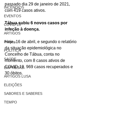
passado dia 29 de janeiro de 2021, 
INCÊNDIOS
com 419 casos ativos.
EVENTOS
Tábua subiu 6 novos casos por 
COVID-19
infeção à doença.
ARTIGOS
Hoje, 16 de abril, e segundo o relatório 
Politica
da situação epidemiológica no 
POLITICA
Concelho de Tábua, conta no 
SAÚDE
momento, com 8 casos ativos de 
COVID-19, 969 casos recuperados e 
EMPRESAS
30 óbitos.
ARTIGOS LUSA
ELEIÇÕES
SABORES E SABERES
TEMPO