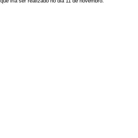
que iria ser realizado no dia 11 de novembro.
ELEIÇÕES
SABORES E SABERES
TEMPO