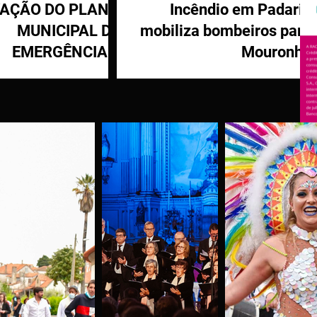
VAÇÃO DO PLANO
Incêndio em Padaria
MUNICIPAL DE
mobiliza bombeiros para
EMERGÊNCIA E
Mouronho
OTEÇÃO CIVIL DE
TÁBUA