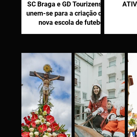
SC Braga e GD Tourizense
ATI
unem-se para a criação de
nova escola de futebol
PR