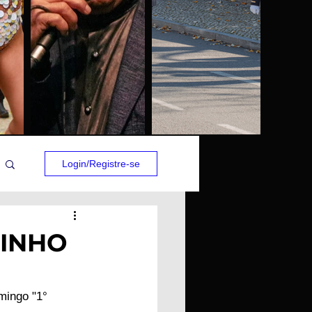
Login/Registre-se
TINHO
mingo "1° 