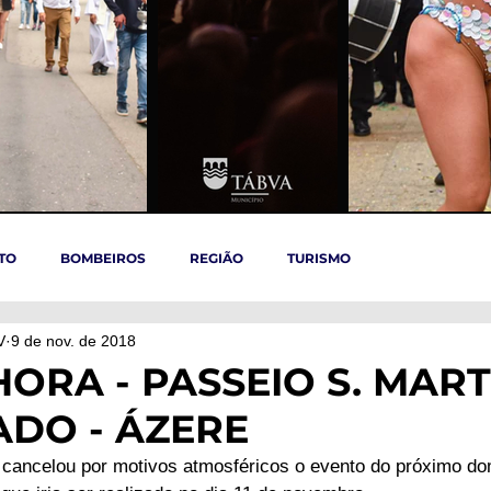
TO
BOMBEIROS
REGIÃO
TURISMO
V
9 de nov. de 2018
TÁBUA
ARGANIL
REGIÃO CENTRO
ACIDENTES
HORA - PASSEIO S. MAR
DO - ÁZERE
OVID-19
ARTIGOS
Politica
POLITICA
SAÚDE
cancelou por motivos atmosféricos o evento do próximo do