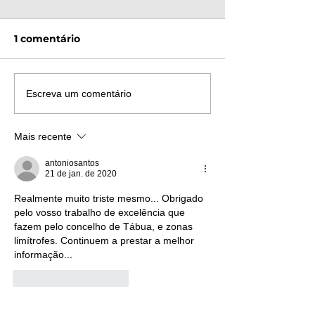
1 comentário
ATIVAÇÃO DO PLANO
Incêndio em P
Escreva um comentário
MUNICIPAL DE
mobiliza bomb
EMERGÊNCIA E
para Mouronh
Mais recente
PROTEÇÃO CIVIL DE
TÁBUA
antoniosantos
21 de jan. de 2020
Realmente muito triste mesmo... Obrigado 
pelo vosso trabalho de excelência que 
fazem pelo concelho de Tábua, e zonas 
limítrofes. Continuem a prestar a melhor 
informação... 
Curtir
Responder