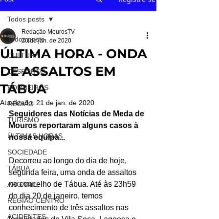
Todos posts
Redação MourosTV
Todos posts
20 de jan. de 2020
ÚLTIMA HORA - ONDA
CULTURA
DE ASSALTOS EM
DESPORTO
TÁBUA
BOMBEIROS
Atualizado:
21 de jan. de 2020
REGIÃO
Seguidores das Notícias de Meda de 
TURISMO
Mouros reportaram alguns casos à 
ÚLTIMAS HORAS
nossa equipa...
SOCIEDADE
Decorreu ao longo do dia de hoje, 
TÁBUA
segunda feira, uma onda de assaltos 
no concelho de Tábua. Até às 23h59 
ARGANIL
do dia 20 de janeiro, temos 
REGIÃO CENTRO
conhecimento de três assaltos nas 
ACIDENTES