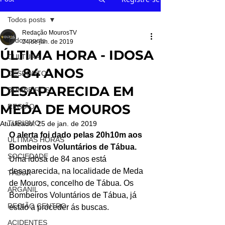
Todos posts
Redação MourosTV
Todos posts
24 de jan. de 2019
ÚLTIMA HORA - IDOSA
CULTURA
DE 84 ANOS
DESPORTO
DESAPARECIDA EM
BOMBEIROS
MEDA DE MOUROS
REGIÃO
TURISMO
Atualizado:
25 de jan. de 2019
O alerta foi dado pelas 20h10m aos 
ÚLTIMAS HORAS
Bombeiros Voluntários de Tábua.
SOCIEDADE
Uma idosa de 84 anos está 
desaparecida, na localidade de Meda 
TÁBUA
de Mouros, concelho de Tábua. Os 
ARGANIL
Bombeiros Voluntários de Tábua, já 
REGIÃO CENTRO
estão a proceder ás buscas.
ACIDENTES