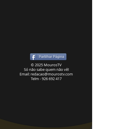
Partilhar Página
© 2025 MourosTV
Só não sabe quem não vê!
Email:
redacao@mourostv.com
Telm -
926 692 417