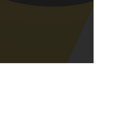
INCÊNDIOS
EVENTOS
COVID-19
ARTIGOS
Politica
POLITICA
SAÚDE
EMPRESAS
ARTIGOS
LUSA
ELEIÇÕES
SABORES
E
SABERES
TEMPO